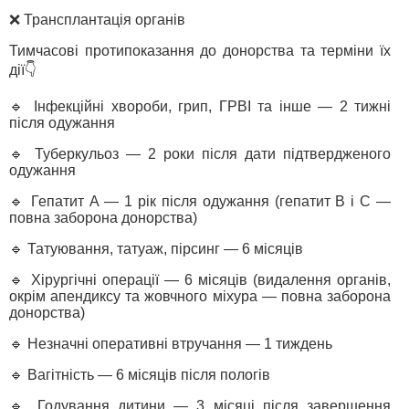
❌ Трансплантація органів
Тимчасові протипоказання до донорства та терміни їх
дії👇
🔹 Інфекційні хвороби, грип, ГРВІ та інше — 2 тижні
після одужання
🔹 Туберкульоз — 2 роки після дати підтвердженого
одужання
🔹 Гепатит А — 1 рік після одужання (гепатит В і С —
повна заборона донорства)
🔹 Татуювання, татуаж, пірсинг — 6 місяців
🔹 Хірургічні операції — 6 місяців (видалення органів,
окрім апендиксу та жовчного міхура — повна заборона
донорства)
🔹 Незначні оперативні втручання — 1 тиждень
🔹 Вагітність — 6 місяців після пологів
🔹 Годування дитини — 3 місяці після завершення