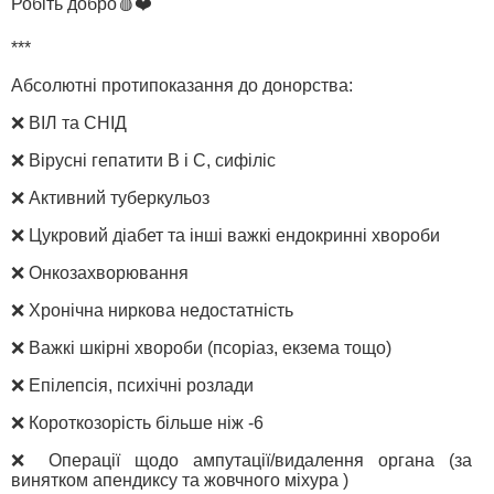
Робіть добро🩸❤️
***
Абсолютні протипоказання до донорства:
❌ ВІЛ та СНІД
❌ Вірусні гепатити В і С, сифіліс
❌ Активний туберкульоз
❌ Цукровий діабет та інші важкі ендокринні хвороби
❌ Онкозахворювання
❌ Хронічна ниркова недостатність
❌ Важкі шкірні хвороби (псоріаз, екзема тощо)
❌ Епілепсія, психічні розлади
❌ Короткозорість більше ніж -6
❌ Операції щодо ампутації/видалення органа (за
винятком апендиксу та жовчного міхура )