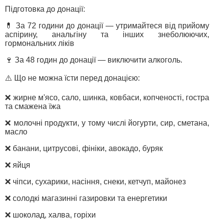
Підготовка до донації:
💊 За 72 години до донації — утримайтеся від прийому
аспірину, анальгіну та інших знеболюючих,
гормональних ліків
🍷 За 48 годин до донації — виключити алкоголь.
⚠️ Що не можна їсти перед донацією:
❌ жирне м'ясо, сало, шинка, ковбаси, копченості, гостра
та смажена їжа
❌ молочні продукти, у тому числі йогурти, сир, сметана,
масло
❌ банани, цитрусові, фініки, авокадо, буряк
❌ яйця
❌ чіпси, сухарики, насіння, снеки, кетчуп, майонез
❌ солодкі магазинні газировки та енергетики
❌ шоколад, халва, горіхи