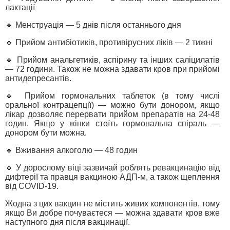
лактації
🔹 Менструація — 5 днів після останнього дня
🔹 Прийом антибіотиків, противірусних ліків — 2 тижні
🔹 Прийом анальгетиків, аспірину та інших саліцилатів
— 72 години. Також не можна здавати кров при прийомі
антидепресантів.
🔹 Прийом гормональних таблеток (в тому числі
оральної контрацепції) — можно бути донором, якщо
лікар дозволяє перервати прийом препаратів на 24-48
годин. Якщо у жінки стоїть гормональна спіраль —
донором бути можна.
🔹 Вживання алкоголю — 48 годин
🔹 У дорослому віці зазвичай роблять ревакцинацію від
дифтерії та правця вакциною АДП-м, а також щеплення
від COVID-19.
Жодна з цих вакцин не містить живих компонентів, тому
якщо Ви добре почуваєтеся — можна здавати кров вже
наступного дня після вакцинації.