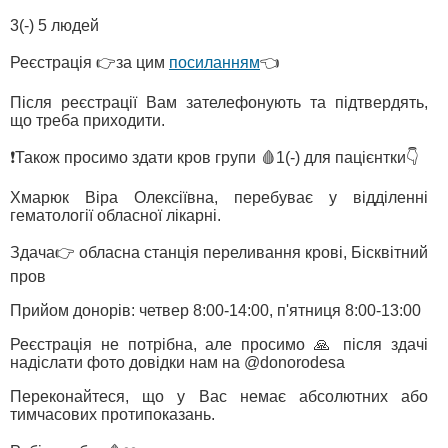
3(-) 5 людей
Реєстрація 👉за цим
посиланням
👈
Після реєстрації Вам зателефонують та підтвердять,
що треба приходити.
❗️Також просимо здати кров групи 🩸1(-) для пацієнтки👇
Хмарюк Віра Олексіївна, перебуває у відділенні
гематології обласної лікарні.
Здача👉 обласна станція переливання крові, Бісквітний
пров
Прийом донорів: четвер 8:00-14:00, п'ятниця 8:00-13:00
Реєстрація не потрібна, але просимо 🙏 після здачі
надіслати фото довідки нам на @donorodesa
Переконайтеся, що у Вас немає абсолютних або
тимчасових протипоказань.