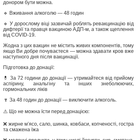
донором бути можна.
🔹 Вживання алкоголю — 48 годин
🔹 У дорослому віці зазвичай роблять ревакцинацію від
дифтерії та правця вакциною АДП-м, а також щеплення
від COVID-19.
Жодна з цих вакцин не містить живих компонентів, тому
якщо Ви добре почуваєтеся — можна здавати кров вже
наступного дня після вакцинації.
Підготовка до донації:
💊 За 72 години до донації — утримайтеся від прийому
аспірину, анальгіну та інших знеболюючих,
гормональних ліків
🍷 За 48 годин до донації — виключити алкоголь.
⚠️ Що не можна їсти перед донацією:
❌ жирне м'ясо, сало, шинка, ковбаси, копченості, гостра
та смажена їжа