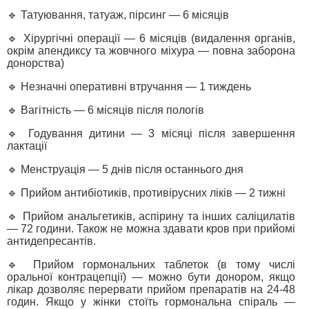
🔹 Татуювання, татуаж, пірсинг — 6 місяців
🔹 Хірургічні операції — 6 місяців (видалення органів,
окрім апендиксу та жовчного міхура — повна заборона
донорства)
🔹 Незначні оперативні втручання — 1 тиждень
🔹 Вагітність — 6 місяців після пологів
🔹 Годування дитини — 3 місяці після завершення
лактації
🔹 Менструація — 5 днів після останнього дня
🔹 Прийом антибіотиків, противірусних ліків — 2 тижні
🔹 Прийом анальгетиків, аспірину та інших саліцилатів
— 72 години. Також не можна здавати кров при прийомі
антидепресантів.
🔹 Прийом гормональних таблеток (в тому числі
оральної контрацепції) — можно бути донором, якщо
лікар дозволяє перервати прийом препаратів на 24-48
годин. Якщо у жінки стоїть гормональна спіраль —