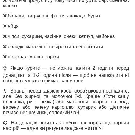
❌ молочні продукти, у тому числі йогурти, сир, сметана,
масло
❌ банани, цитрусові, фініки, авокадо, буряк
❌ яйця
❌ чіпси, сухарики, насіння, снеки, кетчуп, майонез
❌ солодкі магазинні газировки та енергетики
❌ шоколад, халва, горіхи
☝️ Якщо курите — не можна палити 2 години перед
донацією та 1-2 години після — щоб не нашкодити ні
собі, ні тому, хто отримає вашу кров.
🍲 Вранці перед здачею крові обов'язково поснідайте,
але без жирної та молочної їжі. Краще з'їсти кашу
(вівсянка, рис, гречка) або макарони, зварені на воді,
варену або печену картоплю, сухарик або дієтичне
печиво без начинки, солодкий чай.
📖 На донацію візьміть з собою паспорт, а ще гарний
настрій — адже ви рятуєте людське життя!🙏