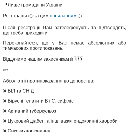
📍Лише громадяни України
Реєстрація 👉за цим
посиланням
👈
Після реєстрації Вам зателефонують та підтвердять,
що треба приходити.
Переконайтеся, що у Вас немає абсолютних або
тимчасових протипоказань.
Віддячимо нашим захисникам🩸🇺🇦
***
Абсолютні протипоказання до донорства:
❌ ВІЛ та СНІД
❌ Вірусні гепатити В і С, сифіліс
❌ Активний туберкульоз
❌ Цукровий діабет та інші важкі ендокринні хвороби
❌ Онкозахворювання