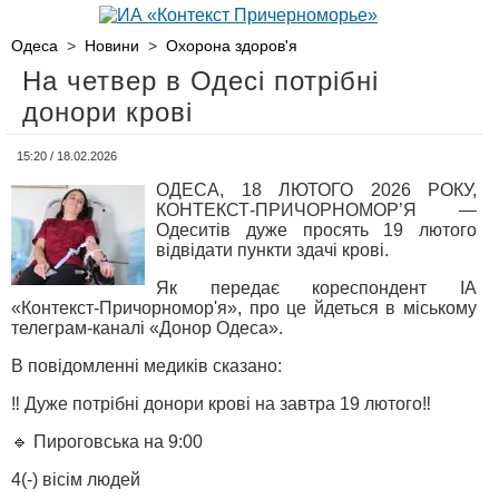
Одеса
>
Новини
>
Охорона здоров'я
На четвер в Одесі потрібні
донори крові
15:20 / 18.02.2026
ОДЕСА, 18 ЛЮТОГО 2026 РОКУ,
КОНТЕКСТ-ПРИЧОРНОМОР’Я —
Одеситів дуже просять 19 лютого
відвідати пункти здачі крові.
Як передає кореспондент ІА
«Контекст-Причорномор'я», про це йдеться в міському
телеграм-каналі «Донор Одеса».
В повідомленні медиків сказано:
‼️ Дуже потрібні донори крові на завтра 19 лютого‼️
🔹 Пироговська на 9:00
4(-) вісім людей