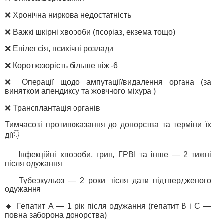
❌ Хронічна ниркова недостатність
❌ Важкі шкірні хвороби (псоріаз, екзема тощо)
❌ Епілепсія, психічні розлади
❌ Короткозорість більше ніж -6
❌ Операції щодо ампутації/видалення органа (за
винятком апендиксу та жовчного міхура )
❌ Трансплантація органів
Тимчасові протипоказання до донорства та терміни їх
дії👇
🔹 Інфекційні хвороби, грип, ГРВІ та інше — 2 тижні
після одужання
🔹 Туберкульоз — 2 роки після дати підтвердженого
одужання
🔹 Гепатит А — 1 рік після одужання (гепатит В і С —
повна заборона донорства)