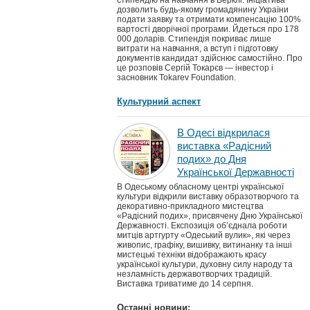
стипендію на навчання в Берклі. Ініціатива
дозволить будь-якому громадянину України
подати заявку та отримати компенсацію 100%
вартості дворічної програми. Йдеться про 178
000 доларів. Стипендія покриває лише
витрати на навчання, а вступ і підготовку
документів кандидат здійснює самостійно. Про
це розповів Сергій Токарєв — інвестор і
засновник Tokarev Foundation.
Культурний аспект
В Одесі відкрилася
виставка «Радісний
подих» до Дня
Української Державності
В Одеському обласному центрі української
культури відкрили виставку образотворчого та
декоративно-прикладного мистецтва
«Радісний подих», присвячену Дню Української
Державності. Експозиція об’єднала роботи
митців артгурту «Одеський вулик», які через
живопис, графіку, вишивку, витинанку та інші
мистецькі техніки відображають красу
української культури, духовну силу народу та
незламність державотворчих традицій.
Виставка триватиме до 14 серпня.
Останні новини: