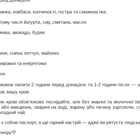
инка, ковбаси, копченості, гостра та смажена їжа
тому числі йогурти, сир, сметана, масло
ініки, авокадо, буряк
іння, снеки, кетчуп, майонез
зировки та енергетики
іхи
можна палити 2 години перед донацією та 1-2 години після — 
имає вашу кров.
ю крові обов'язково поснідайте, але без жирної та молочної їж
а) або макарони, зварені на воді, варену або печену картоплю, 
олодкий чай.
ь з собою паспорт, а ще гарний настрій — адже ви рятуєте людсь
онору💛