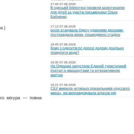
17:40 07.08.2026
В одеській бібліотеці провели казкотерапію
для дітей за участю письменниці Ольги
Бабченко
17:13 07.08.2026
а )
росія атакувала Одесу ударними дронами:
постраждала жінка, пошкоджено стадіон
16:45 07.08.2026
Кому з одеситів по дорозі додому доцільно
прикупити води?
16:30 07.08.2026
На Одещині запустили Єдиний туристичний
портал із маршрутами та інтерактивною
картою
16:21 07.08.2026
СБУ викрила чотирьох прихильників «русского
мира», які виправдовували агресію рф
ного міхура — повна