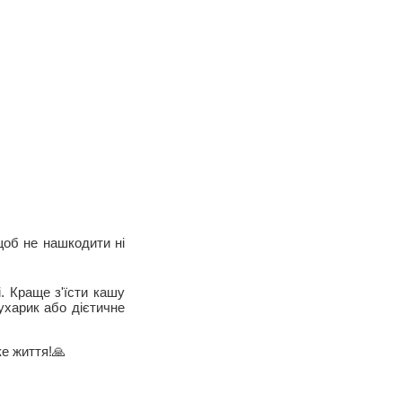
щоб не нашкодити ні
і. Краще з'їсти кашу
сухарик або дієтичне
ке життя!🙏