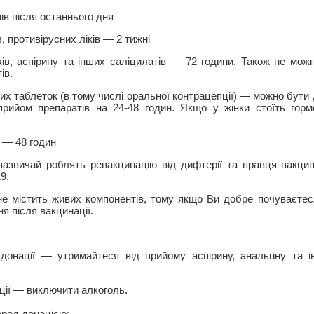
ів після останнього дня
, противірусних ліків — 2 тижні
ів, аспірину та інших саліцилатів — 72 години. Також не мож
ів.
х таблеток (в тому числі оральної контрацепції) — можно бути 
прийом препаратів на 24-48 годин. Якщо у жінки стоїть гор
 — 48 годин
зазвичай роблять ревакцинацію від дифтерії та правця вакци
9.
е містить живих компонентів, тому якщо Ви добре почуваєте
я після вакцинації.
донації — утримайтеся від прийому аспірину, анальгіну та 
ації — виключити алкоголь.
еред донацією: