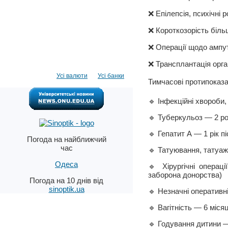
❌ Епілепсія, психічні 
❌ Короткозорість більш
❌ Операції щодо ампут
❌ Трансплантація орга
Усі валюти
Усі банки
Тимчасові протипоказан
🔹 Інфекційні хвороби,
🔹 Туберкульоз — 2 ро
🔹 Гепатит А — 1 рік 
Погода на найближчий
час
🔹 Татуювання, татуаж,
Одеса
🔹 Хірургічні операц
заборона донорства)
Погода на 10 днів від
sinoptik.ua
🔹 Незначні оперативн
🔹 Вагітність — 6 місяц
🔹 Годування дитини —