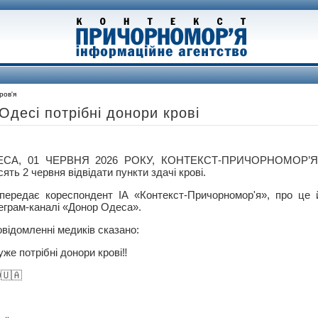
ров'я
Одесі потрібні донори крові
ЕСА, 01 ЧЕРВНЯ 2026 РОКУ, КОНТЕКСТ-ПРИЧОРНОМОР’Я 
сять 2 червня відвідати пункти здачі крові.
передає кореспондент ІА «Контекст-Причорномор'я», про це 
еграм-каналі «Донор Одеса».
овідомленні медиків сказано:
уже потрібні донори крові‼️
0🇺🇦