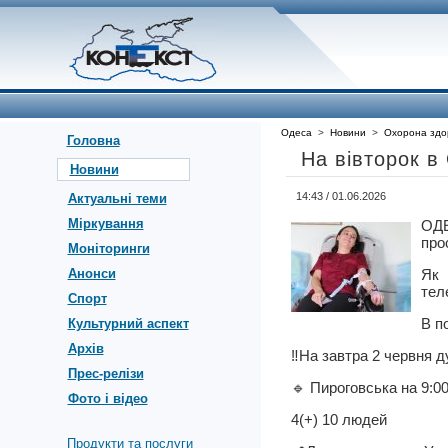
Одеса
>
Новини
>
Охорона здо
Головна
На вівторок в 
Новини
14:43 / 01.06.2026
Актуальні теми
Міркування
ОД
про
Моніторинги
Анонси
Як 
тел
Спорт
В п
Культурний аспект
Архів
‼️На завтра 2 червня д
Прес-релізи
🔹 Пироговська на 9:0
Фото і відео
4(+) 10 людей
Продукти та послуги