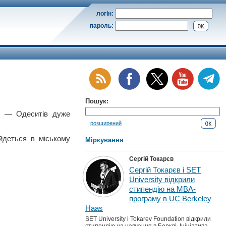
логін:
пароль:
Пошук:
— Одеситів дуже
розширений
йдеться в міському
Міркування
Сергій Токарєв
Сергій Токарєв і SET
University відкрили
стипендію на MBA-
програму в UC Berkeley
Haas
SET University і Tokarev Foundation відкрили