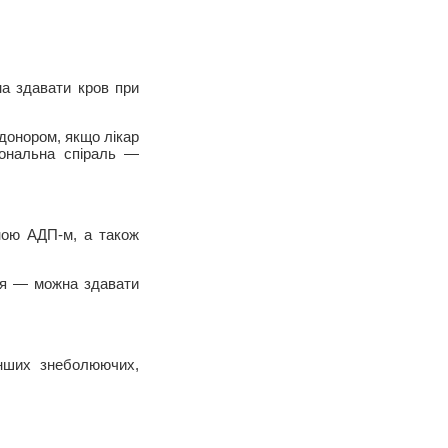
на здавати кров при
донором, якщо лікар
мональна спіраль —
ною АДП-м, а також
ся — можна здавати
інших знеболюючих,