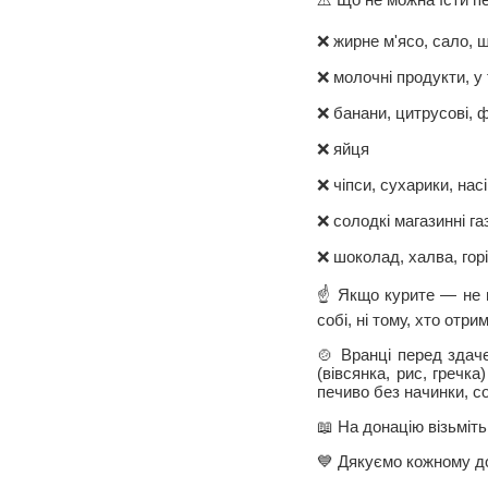
❌ жирне м'ясо, сало, ш
❌ молочні продукти, у 
❌ банани, цитрусові, ф
❌ яйця
❌ чіпси, сухарики, нас
❌ солодкі магазинні га
❌ шоколад, халва, гор
☝️ Якщо курите — не 
собі, ні тому, хто отр
🍲 Вранці перед здаче
(вівсянка, рис, гречк
печиво без начинки, с
📖 На донацію візьміт
💙 Дякуємо кожному д