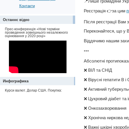
📍Лише громадяни Укр
Контакти
Реєстрація 👉за цим
п
Останнє відео
Після реєстрації Вам 
Прес-конференція «Нові терміни
Переконайтеся, що у 
проведення зовнішнього незалежного
оцінювання у 2020 році»
Віддячимо нашим зах
***
Абсолютні протипоказ
❌ ВІЛ та СНІД
❌ Вірусні гепатити В і 
Инфографика
❌ Активний туберкуль
Курси валют. Долар США. Покупка:
❌ Цукровий діабет та 
❌ Онкозахворювання
❌ Хронічна ниркова не
❌ Важкі шкірні хвороби