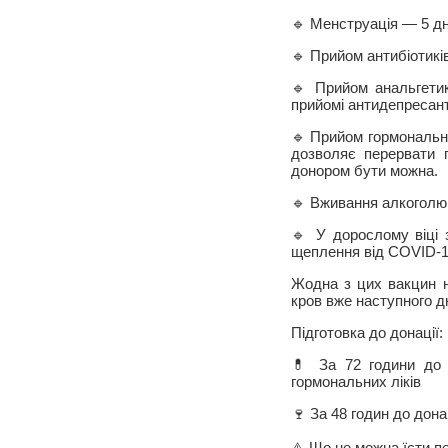
🔹 Менструація — 5 дн
🔹 Прийом антибіотиків
🔹 Прийом анальгетик
прийомі антидепресант
🔹 Прийом гормональни
дозволяє перервати 
донором бути можна.
🔹 Вживання алкоголю
🔹 У дорослому віці 
щеплення від COVID-1
Жодна з цих вакцин н
кров вже наступного дн
Підготовка до донації:
💊 За 72 години до 
гормональних ліків
🍷 За 48 годин до дон
⚠️ Що не можна їсти п