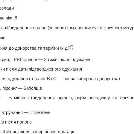
розлади
е ніж -6
ації/видалення органа (за винятком апендиксу та жовчного міхур
нів
ня до донорства та терміни їх дії👇
 грип, ГРВІ та інше — 2 тижні після одужання
ки після дати підтвердженого одужання
після одужання (гепатит В і С — повна заборона донорства)
 пірсинг — 6 місяців
ії — 6 місяців (видалення органів, окрім апендиксу та жовч
і втручання — 1 тиждень
ів після пологів
 3 місяці після завершення лактації