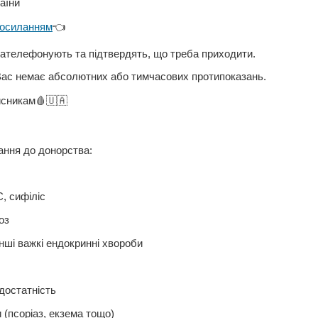
аїни
осиланням
👈
зателефонують та підтвердять, що треба приходити.
Вас немає абсолютних або тимчасових протипоказань.
исникам🩸🇺🇦
ання до донорства:
С, сифіліс
оз
інші важкі ендокринні хвороби
достатність
 (псоріаз, екзема тощо)