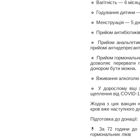
🔹 Вагітність — 6 місяц
🔹 Годування дитини —
🔹 Менструація — 5 дн
🔹 Прийом антибіотиків
🔹 Прийом анальгетик
прийомі антидепресант
🔹 Прийом гормональни
дозволяє перервати п
донором бути можна.
🔹 Вживання алкоголю
🔹 У дорослому віці 
щеплення від COVID-1
Жодна з цих вакцин н
кров вже наступного дн
Підготовка до донації:
💊 За 72 години до д
гормональних ліків