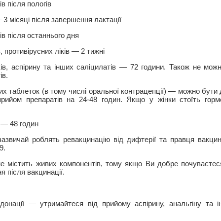
ів після пологів
 3 місяці після завершення лактації
ів після останнього дня
, противірусних ліків — 2 тижні
ів, аспірину та інших саліцилатів — 72 години. Також не мож
ів.
х таблеток (в тому числі оральної контрацепції) — можно бути 
рийом препаратів на 24-48 годин. Якщо у жінки стоїть гор
 — 48 годин
зазвичай роблять ревакцинацію від дифтерії та правця вакци
9.
е містить живих компонентів, тому якщо Ви добре почуваєте
я після вакцинації.
онації — утримайтеся від прийому аспірину, анальгіну та 