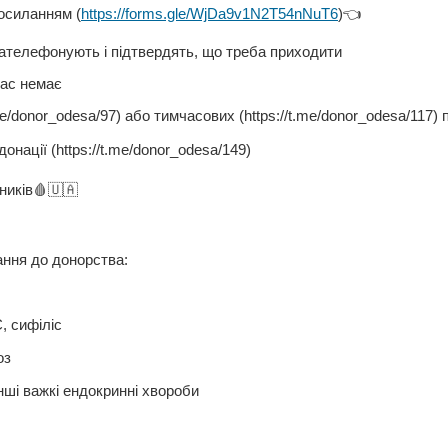
осиланням (
https://forms.gle/WjDa9v1N2T54nNuT6
)👈
зателефонують і підтвердять, що треба приходити
Вас немає
me/donor_odesa/97) або тимчасових (https://t.me/donor_odesa/117)
онації (https://t.me/donor_odesa/149)
ників🩸🇺🇦
ння до донорства:
С, сифіліс
оз
нші важкі ендокринні хвороби