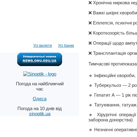
❌ Хронічна ниркова не
❌ Важкі шкірні хвороби
❌ Епілепсія, психічні 
❌ Короткозорість більш
❌ Операції щодо ампут
Усі валюти
Усі банки
❌ Трансплантація орга
Тимчасові протипоказан
🔹 Інфекційні хвороби,
Погода на найближчий
🔹 Туберкульоз — 2 ро
час
🔹 Гепатит А — 1 рік п
Одеса
🔹 Татуювання, татуаж,
Погода на 10 днів від
sinoptik.ua
🔹 Хірургічні операц
заборона донорства)
🔹 Незначні оперативн