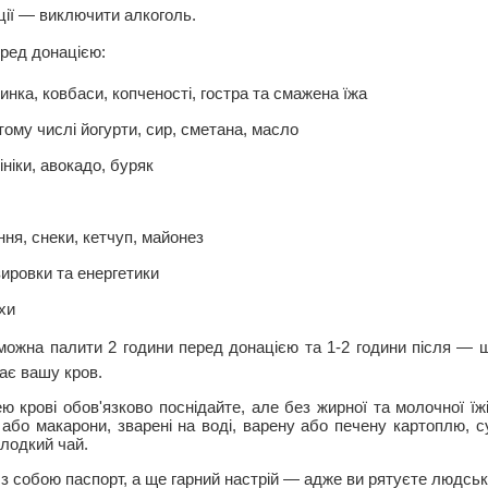
ції — виключити алкоголь.
еред донацією:
инка, ковбаси, копченості, гостра та смажена їжа
тому числі йогурти, сир, сметана, масло
ініки, авокадо, буряк
іння, снеки, кетчуп, майонез
зировки та енергетики
хи
можна палити 2 години перед донацією та 1-2 години після — 
має вашу кров.
ю крові обов'язково поснідайте, але без жирної та молочної їж
а) або макарони, зварені на воді, варену або печену картоплю, 
олодкий чай.
 з собою паспорт, а ще гарний настрій — адже ви рятуєте людськ