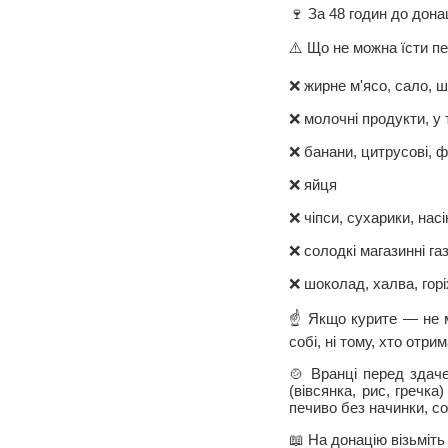
🍷 За 48 годин до дона
⚠️ Що не можна їсти п
❌ жирне м'ясо, сало, ш
❌ молочні продукти, у 
❌ банани, цитрусові, ф
❌ яйця
❌ чіпси, сухарики, нас
❌ солодкі магазинні га
❌ шоколад, халва, горі
☝️ Якщо курите — не 
собі, ні тому, хто отри
🍲 Вранці перед здаче
(вівсянка, рис, гречк
печиво без начинки, с
📖 На донацію візьміть