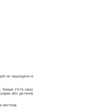
щоб не нашкодити ні
і. Краще з'їсти кашу
сухарик або дієтичне
е життя!🙏