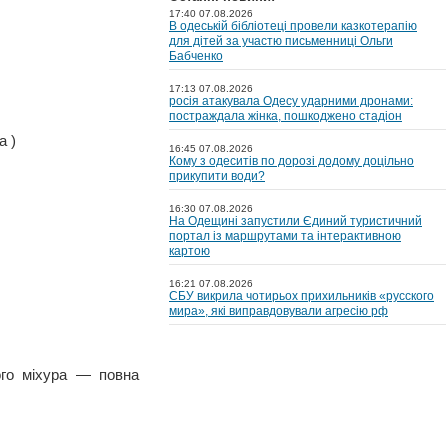
17:40 07.08.2026
В одеській бібліотеці провели казкотерапію
для дітей за участю письменниці Ольги
Бабченко
17:13 07.08.2026
росія атакувала Одесу ударними дронами:
постраждала жінка, пошкоджено стадіон
а )
16:45 07.08.2026
Кому з одеситів по дорозі додому доцільно
прикупити води?
16:30 07.08.2026
На Одещині запустили Єдиний туристичний
портал із маршрутами та інтерактивною
картою
16:21 07.08.2026
СБУ викрила чотирьох прихильників «русского
мира», які виправдовували агресію рф
ного міхура — повна