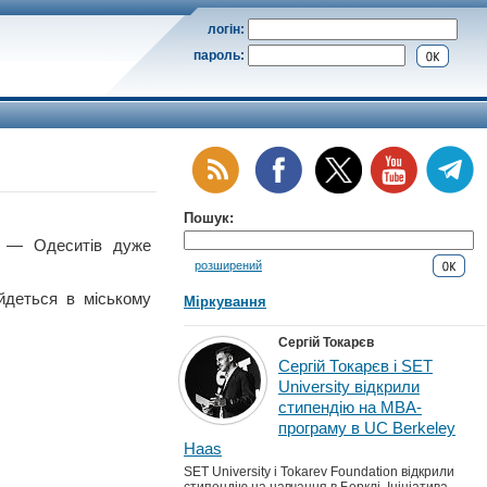
логін:
пароль:
Пошук:
— Одеситів дуже
розширений
йдеться в міському
Міркування
Сергій Токарєв
Сергій Токарєв і SET
University відкрили
стипендію на MBA-
програму в UC Berkeley
Haas
SET University і Tokarev Foundation відкрили