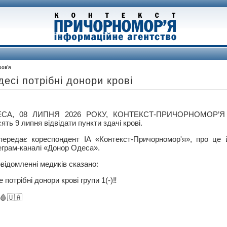
ов'я
есі потрібні донори крові
СА, 08 ЛИПНЯ 2026 РОКУ, КОНТЕКСТ-ПРИЧОРНОМОР’Я 
ять 9 липня відвідати пункти здачі крові.
передає кореспондент ІА «Контекст-Причорномор'я», про це 
еграм-каналі «Донор Одеса».
відомленні медиків сказано:
потрібні донори крові групи 1(-)‼️
0🩸🇺🇦