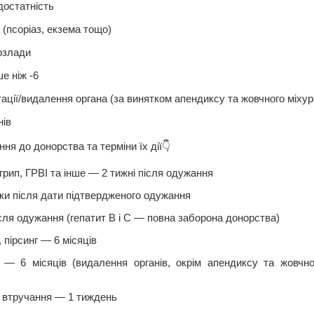
достатність
 (псоріаз, екзема тощо)
розлади
е ніж -6
ації/видалення органа (за винятком апендиксу та жовчного міхур
нів
ня до донорства та терміни їх дії👇
 грип, ГРВІ та інше — 2 тижні після одужання
ки після дати підтвердженого одужання
ісля одужання (гепатит В і С — повна заборона донорства)
 пірсинг — 6 місяців
ії — 6 місяців (видалення органів, окрім апендиксу та жовч
і втручання — 1 тиждень