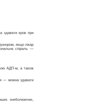
на здавати кров при
донором, якщо лікар
мональна спіраль —
ною АДП-м, а також
ся — можна здавати
інших знеболюючих,