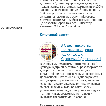
стипендію на навчання в Берклі. Ініціатива
дозволить будь-якому громадянину України
подати заявку та отримати компенсацію 100%
вартості дворічної програми. Йдеться про 178
000 доларів. Стипендія покриває лише
витрати на навчання, а вступ і підготовку
документів кандидат здійснює самостійно. Про
це розповів Сергій Токарєв — інвестор і
засновник Tokarev Foundation.
 протипоказань.
Культурний аспект
В Одесі відкрилася
виставка «Радісний
подих» до Дня
Української Державності
В Одеському обласному центрі української
культури відкрили виставку образотворчого та
декоративно-прикладного мистецтва
«Радісний подих», присвячену Дню Української
Державності. Експозиція об’єднала роботи
митців артгурту «Одеський вулик», які через
живопис, графіку, вишивку, витинанку та інші
мистецькі техніки відображають красу
української культури, духовну силу народу та
незламність державотворчих традицій.
Виставка триватиме до 14 серпня.
Останні новини: