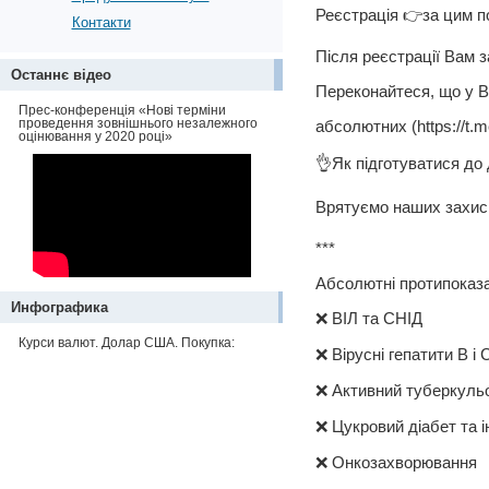
Реєстрація 👉за цим п
Контакти
Після реєстрації Вам 
Останнє відео
Переконайтеся, що у 
Прес-конференція «Нові терміни
проведення зовнішнього незалежного
абсолютних (https://t.
оцінювання у 2020 році»
👌Як підготуватися до д
Врятуємо наших захис
***
Абсолютні протипоказа
Инфографика
❌ ВІЛ та СНІД
Курси валют. Долар США. Покупка:
❌ Вірусні гепатити В і 
❌ Активний туберкуль
❌ Цукровий діабет та і
❌ Онкозахворювання