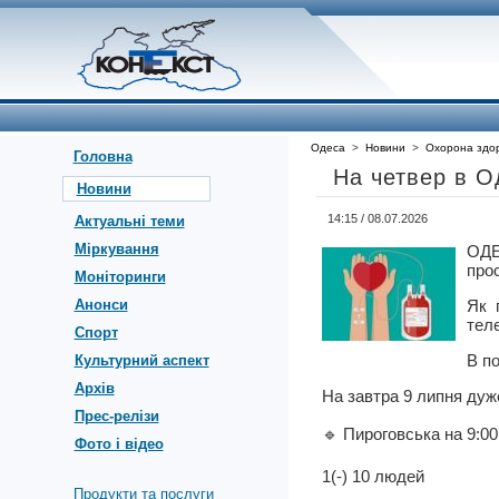
Одеса
>
Новини
>
Охорона здор
Головна
На четвер в Од
Новини
14:15 / 08.07.2026
Актуальні теми
Міркування
ОДЕ
прос
Моніторинги
Анонси
Як 
тел
Спорт
В по
Культурний аспект
Архів
На завтра 9 липня дуже 
Прес-релізи
🔹 Пироговська на 9:0
Фото і відео
1(-) 10 людей
Продукти та послуги