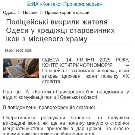
Одеса
>
Новини
>
Правоохоронні органи
Поліцейські викрили жителя
Одеси у крадіжці старовинних
ікон з місцевого храму
16:00 / 14.07.2025
ОДЕСА, 14 ЛИПНЯ 2025 РОКУ,
КОНТЕКСТ-ПРИЧОРНОМОР’Я –
Поліцейські затримали чоловіка, який
викрав церковні ікони початку ХХ
століття.
Про це ІА «Контекст-Причорномор'я» повідомили у
відділі комунікації поліції Одеської області.
В повідомленні правоохоронців сказано:
Оперативники розшукали чоловіка, та вилучили
викрадені ікони, які ще на початку минулого сторіччя
меценати-містяни принесли в дар церкві. За скоєне
зловмиснику загрожує позбавлення волі.