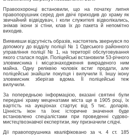
Правоохоронці встановили, що на початку липня
правопорушник серед дня двічі приходив до храму як
звичайний відвідувач, і коли служителі відволікались,
знімав ікони зі стіни, клав їх до пакета й непомітно
виходив.
Виявивши відсутність образів, настоятель звернувся по
допомогу до відділу поліції № 1 Одеського районного
управління поліції № 1, на території обслуговування
якого сталася подія. Поліцейські встановили 53-річного
зловмисника і місцезнаходження викраденого ним
майна. Одну реліквію чоловік встиг продати, але
поліцейські знайшли покупця і вилучили її. Іншу ікону
зловмисник зберігав вдома. Її поліцейські теж
вилучили.
За попередньою інформацією, вказані святині були
передані храму меценатами міста ще в 1905 році, їх
вартість на аукціонах стартує від 5 тис. доларів.
Цінність ікон та їхнє історичне значення буде
встановлено спеціалістами при проведенні судово-
мистецтвознавчої експертизи, яку призначили слідчі.
Дії правопорушника кваліфіковано за ч. 4 ст. 185