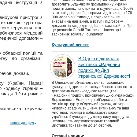
стипендію на навчання в Берклі. Ініціатива
адана інструкція з
дозволить будь-якому громадянину України
подати заявку та отримати компенсацію 100%
вартості дворічної програми. Йдеться про 178
вибухові пристрої з
000 доларів. Стипендія покриває лише
витрати на навчання, а вступ і підготовку
 вказівкою куратора
документів кандидат здійснює самостійно. Про
ного керування, але
це розповів Сергій Токарєв — інвестор і
наблизився місцевий
засновник Tokarev Foundation.
 медичної допомоги –
Культурний аспект
 обласної поліції та
тну до організації
В Одесі відкрилася
виставка «Радісний
подих» до Дня
речові докази.
Української Державності
у України. Наразі
В Одеському обласному центрі української
культури відкрили виставку образотворчого та
о кодексу України –
декоративно-прикладного мистецтва
ок до 12-ти років з
«Радісний подих», присвячену Дню Української
Державності. Експозиція об’єднала роботи
митців артгурту «Одеський вулик», які через
маїльська окружна
живопис, графіку, вишивку, витинанку та інші
мистецькі техніки відображають красу
української культури, духовну силу народу та
незламність державотворчих традицій.
версія для друку
Виставка триватиме до 14 серпня.
Останні новини: