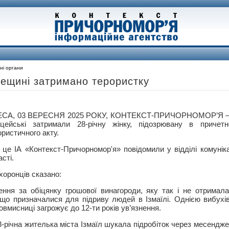
ні органи
дещині затримано терористку
СА, 03 ВЕРЕСНЯ 2025 РОКУ, КОНТЕКСТ-ПРИЧОРНОМОР’Я – В
іцейські затримали 28-річну жінку, підозрювану в причетно
ористичного акту.
 це ІА «Контекст-Причорномор'я» повідомили у відділі комунікац
сті.
хоронців сказано:
ення за обіцянку грошової винагороди, яку так і не отримала
 що призначалися для підриву людей в Ізмаїлі. Однією вибух
овмисниці загрожує до 12-ти років ув’язнення.
8-річна жителька міста Ізмаїл шукала підробіток через месендже