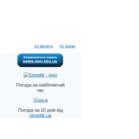
Усі валюти
Усі банки
Погода на найближчий
час
Одеса
Погода на 10 днів від
sinoptik.ua