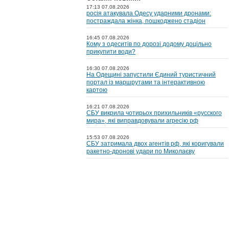
17:13 07.08.2026
росія атакувала Одесу ударними дронами:
постраждала жінка, пошкоджено стадіон
16:45 07.08.2026
Кому з одеситів по дорозі додому доцільно
прикупити води?
16:30 07.08.2026
На Одещині запустили Єдиний туристичний
портал із маршрутами та інтерактивною
картою
16:21 07.08.2026
СБУ викрила чотирьох прихильників «русского
мира», які виправдовували агресію рф
15:53 07.08.2026
СБУ затримала двох агентів рф, які коригували
ракетно-дронові удари по Миколаєву