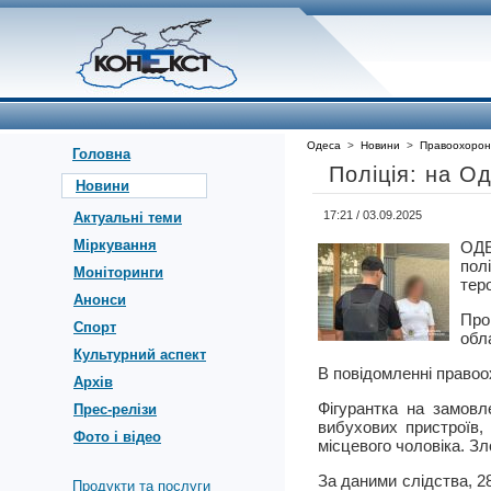
Одеса
>
Новини
>
Правоохорон
Головна
Поліція: на О
Новини
17:21 / 03.09.2025
Актуальні теми
Міркування
ОДЕ
пол
Моніторинги
тер
Анонси
Про
Спорт
обла
Культурний аспект
В повідомленні правоо
Архів
Фігурантка на замовл
Прес-релізи
вибухових пристроїв,
Фото і відео
місцевого чоловіка. Зл
За даними слідства, 2
Продукти та послуги