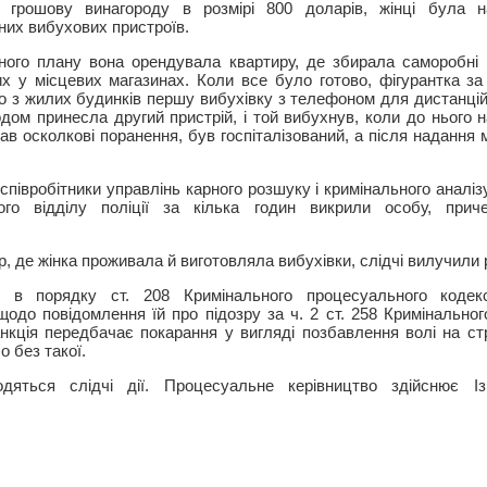
и грошову винагороду в розмірі 800 доларів, жінці була н
них вибухових пристроїв.
нного плану вона орендувала квартиру, де збирала саморобні 
их у місцевих магазинах. Коли все було готово, фігурантка за
о з жилих будинків першу вибухівку з телефоном для дистанцій
дом принесла другий пристрій, і той вибухнув, коли до нього 
ав осколкові поранення, був госпіталізований, а після надання
півробітники управлінь карного розшуку і кримінального аналізу
ного відділу поліції за кілька годин викрили особу, приче
ир, де жінка проживала й виготовляла вибухівки, слідчі вилучили 
о в порядку ст. 208 Кримінального процесуального кодекс
одо повідомлення їй про підозру за ч. 2 ст. 258 Кримінальног
нкція передбачає покарання у вигляді позбавлення волі на стр
 без такої.
дяться слідчі дії. Процесуальне керівництво здійснює Із