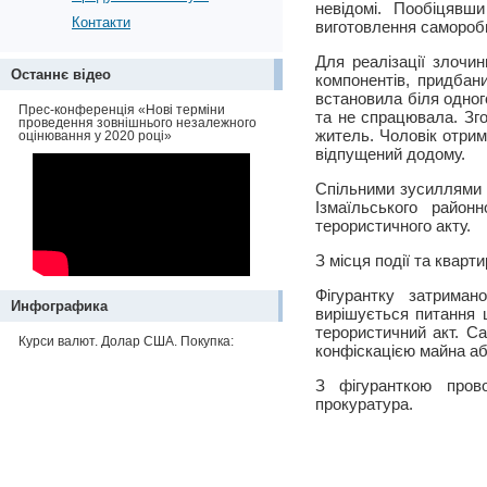
невідомі. Пообіцявш
Контакти
виготовлення самороб
Для реалізації злочи
Останнє відео
компонентів, придбан
встановила біля одног
Прес-конференція «Нові терміни
та не спрацювала. Зго
проведення зовнішнього незалежного
житель. Чоловік отрим
оцінювання у 2020 році»
відпущений додому.
Спільними зусиллями с
Ізмаїльського район
терористичного акту.
З місця події та кварт
Фігурантку затриман
Инфографика
вирішується питання щ
терористичний акт. Са
Курси валют. Долар США. Покупка:
конфіскацією майна або
З фігуранткою прово
прокуратура.