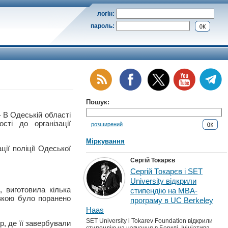
логін:
пароль:
Пошук:
 Одеській області
сті до організації
розширений
Міркування
ії поліції Одеської
Сергій Токарєв
Сергій Токарєв і SET
University відкрили
, виготовила кілька
стипендію на MBA-
івкою було поранено
програму в UC Berkeley
Haas
SET University і Tokarev Foundation відкрили
р, де її завербували