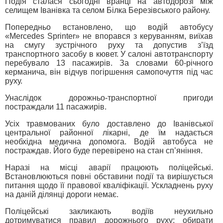
Подія сталася сьогодні вранці на автодорозі між
селищем Іванівка та селом Білка Березівського району.
Попередньо встановлено, що водій автобусу
«Mercedes Sprinter» не впорався з керуванням, виїхав
на смугу зустрічного руху та допустив з’їзд
транспортного засобу в кювет. У салоні автотранспорту
перебувало 13 пасажирів. За словами 60-річного
керманича, він відчув погіршення самопочуття під час
руху.
Унаслідок дорожньо-транспортної пригоди
постраждали 11 пасажирів.
Усіх травмованих було доставлено до Іванівської
центральної районної лікарні, де їм надається
необхідна медична допомога. Водій автобуса не
постраждав. Його буде перевірено на стан сп’яніння.
Наразі на місці аварії працюють поліцейські.
Встановлюються повні обставини події та вирішується
питання щодо її правової кваліфікації. Ускладнень руху
на даній ділянці дороги немає.
Поліцейські закликають водіїв неухильно
дотримуватися правил дорожнього руху: обирати