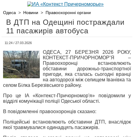
Одеса
>
Новини
>
Правоохоронні органи
В ДТП на Одещині постраждали
11 пасажирів автобуса
11:24 / 27.03.2026
ОДЕСА, 27 БЕРЕЗНЯ 2026 РОКУ,
КОНТЕКСТ-ПРИЧОРНОМОР’Я –
Правоохоронці встановлюють
обставини дорожньо-транспортної
пригоди, яка сталась сьогодні вранці
на автодорозі між селищем Іванівка та
селом Білка Березівського району.
Про це ІА «Контекст-Причорномор'я» повідомили у
відділі комунікації поліції Одеської області.
В повідомленні правоохоронців сказано:
Поліцейські встановлюють обставини ДТП, внаслідок
якої травмувалися одинадцять пасажирів.