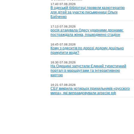
17:40 07.08.2026
В одеській бібліотеці провели казкотерапію
для дітей за участю письменниці Ольги
Бабченко
17:13 07.08.2026
росія атакувала Одесу ударними дронами:
постраждала жінка, пошкоджено стадіон
16:45 07.08.2026
Кому з одеситів по дорозі додому доцільно
прикупити води?
16:30 07.08.2026
На Одещині запустили Єдиний туристичний
портал із маршрутами та інтерактивною
картою
16:21 07.08.2026
СБУ викрила чотирьох прихильників «русского
мира», які виправдовували агресію рф