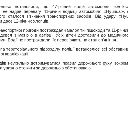
едньо встановили, що 47-річний водій автомобіля «Volks
 не надав перевагу 41-річній водійці автомобіля «Hyundai»,
ого сталося зіткнення транспортних засобів. Від удару «Hyu
и двоє 12-річних хлопців.
анспортної пригоди постраждали малолітні пішоходи та 11-річни
одився з матір’ю в автівці. Усіх дітей доставили до медичног
и. Водії не постраждали, їх перевіряють на стан сп’яніння.
па територіального підрозділу поліції встановлює всі обставин
ї кваліфікації.
діїв неухильно дотримуватися правил дорожнього руху, зокре
та уважно стежити за дорожньою обстановкою.