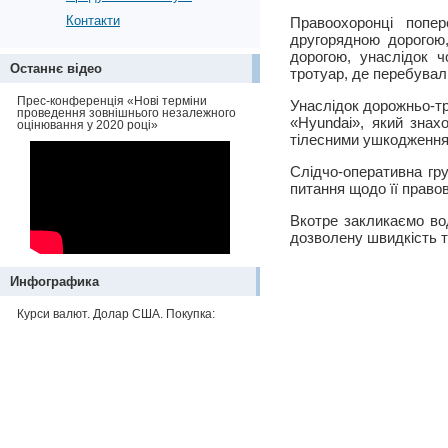
Контакти
Правоохоронці попер
другорядною дорогою,
дорогою, унаслідок ч
Останнє відео
тротуар, де перебувал
Прес-конференція «Нові терміни
Унаслідок дорожньо-тр
проведення зовнішнього незалежного
«Hyundai», який знах
оцінювання у 2020 році»
тілесними ушкодженням
Слідчо-оперативна гру
питання щодо її правово
Вкотре закликаємо во
дозволену швидкість 
Инфографика
Курси валют. Долар США. Покупка: