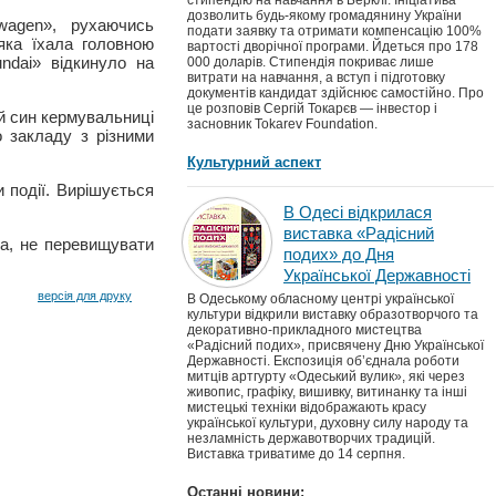
стипендію на навчання в Берклі. Ініціатива
дозволить будь-якому громадянину України
wagen», рухаючись
подати заявку та отримати компенсацію 100%
 яка їхала головною
вартості дворічної програми. Йдеться про 178
ndai» відкинуло на
000 доларів. Стипендія покриває лише
витрати на навчання, а вступ і підготовку
документів кандидат здійснює самостійно. Про
це розповів Сергій Токарєв — інвестор і
й син кермувальниці
засновник Tokarev Foundation.
о закладу з різними
Культурний аспект
и події. Вирішується
В Одесі відкрилася
виставка «Радісний
ма, не перевищувати
подих» до Дня
Української Державності
версія для друку
В Одеському обласному центрі української
культури відкрили виставку образотворчого та
декоративно-прикладного мистецтва
«Радісний подих», присвячену Дню Української
Державності. Експозиція об’єднала роботи
митців артгурту «Одеський вулик», які через
живопис, графіку, вишивку, витинанку та інші
мистецькі техніки відображають красу
української культури, духовну силу народу та
незламність державотворчих традицій.
Виставка триватиме до 14 серпня.
Останні новини: