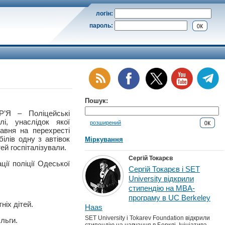
логін:
пароль:
Пошук:
Я – Поліцейські
лі, унаслідок якої
розширений
авня на перехресті
ілів одну з автівок
Міркування
ей госпіталізували.
Сергій Токарєв
ії поліції Одеської
Сергій Токарєв і SET
University відкрили
стипендію на MBA-
програму в UC Berkeley
ніх дітей.
Haas
SET University і Tokarev Foundation відкрили
льги.