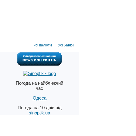
Усі валюти
Усі банки
Погода на найближчий
час
Одеса
Погода на 10 днів від
sinoptik.ua