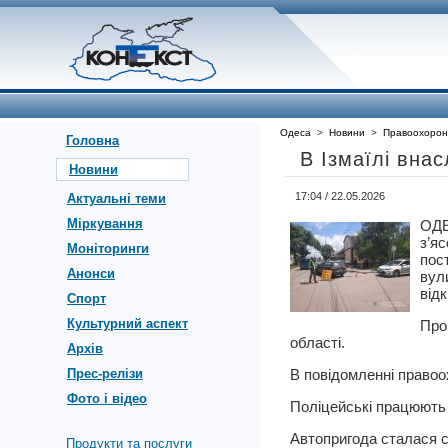
Одеса
>
Новини
>
Правоохорон
Головна
В Ізмаїлі вна
Новини
17:04 / 22.05.2026
Актуальні теми
Міркування
ОД
з’я
Моніторинги
пос
Анонси
вул
від
Спорт
Культурний аспект
Про
області.
Архів
Прес-релізи
В повідомленні правоо
Фото і відео
Поліцейські працюють н
Автопригода сталася сь
Продукти та послуги