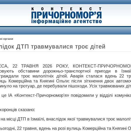
ні органи
слідок ДТП травмувалися троє дітей
ЕСА, 22 ТРАВНЯ 2026 РОКУ, КОНТЕКСТ-ПРИЧОРНОМОР’
совують обставини дорожньо-транспортної пригоди в Ізмаї
траждали троє малолітніх дітей. Аварія сталася вдень 22 тр
иць Комерційна та Княгині Ольги: після зіткнення двох автомоб
кинуло на тротуар, де перебували пішоходи. Усіх травмованих діт
 це ІА «Контекст-Причорномор'я» повідомили у відділі комунікац
хоронців сказано:
а місці ДТП в Ізмаїлі, внаслідок якої травмувалися троє малоліт
огодні, 22 травня, вдень на розі вулиць Комерційна та Княгині О