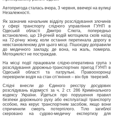
Автопригода сталась вчора, 3 червня, ввечері на вулиці
Незалежності.
Як зазначив начальник відділу розслідування злочинів
у сфері транспорту слідчого управління ГУНП в
Одеській області Дмитро Слюта, попередньо
встановлено, що 19-річній водій мотоцикла скоїв наїзд
на 72-річну жінку, коли остання перетинала дорогу в
невстановленому для цього місці. Пішохідку доправили
до медичного закладу, де вона, на жаль, померла.
Мотоцикліст не постраждав.
На місці події працювали слідчо-оперативна група з
розслідування дорожньо-транспортних пригод ГУНП в
Одеській області та патрульні. Правоохоронці
перевірили водія на стан спʼяніння – він був тверезий.
Слідчі внесли до Єдиного реєстру досудових
розслідувань відомості за ч. 2 ст. 286 Кримінального
кодексу України. Йдеться про порушення правил
безпеки дорожнього руху або експлуатації транспорту
особою, яка керує транспортним засобом, якщо вони
спричинили смерть потерпілого. Тіло загиблої
скеровано на судово-медичну експертизу для