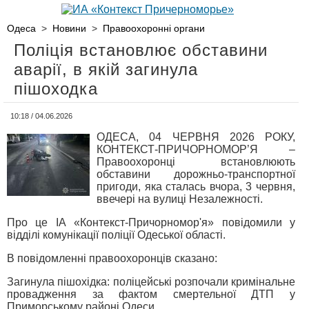
Одеса
>
Новини
>
Правоохоронні органи
Поліція встановлює обставини
аварії, в якій загинула
пішоходка
10:18 / 04.06.2026
ОДЕСА, 04 ЧЕРВНЯ 2026 РОКУ,
КОНТЕКСТ-ПРИЧОРНОМОР’Я –
Правоохоронці встановлюють
обставини дорожньо-транспортної
пригоди, яка сталась вчора, 3 червня,
ввечері на вулиці Незалежності.
Про це ІА «Контекст-Причорномор'я» повідомили у
відділі комунікації поліції Одеської області.
В повідомленні правоохоронців сказано:
Загинула пішохідка: поліцейські розпочали кримінальне
провадження за фактом смертельної ДТП у
Приморському районі Одеси.