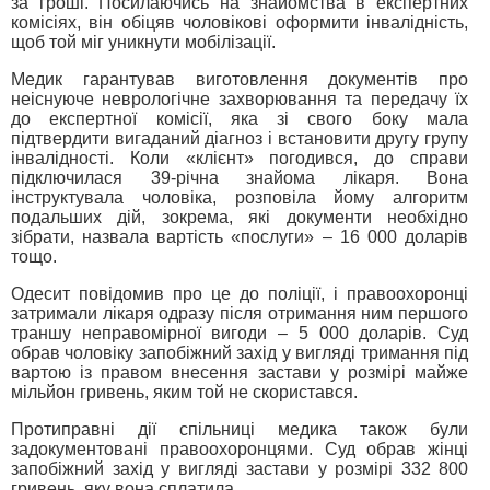
за гроші. Посилаючись на знайомства в експертних
комісіях, він обіцяв чоловікові оформити інвалідність,
щоб той міг уникнути мобілізації.
Медик гарантував виготовлення документів про
неіснуюче неврологічне захворювання та передачу їх
до експертної комісії, яка зі свого боку мала
підтвердити вигаданий діагноз і встановити другу групу
інвалідності. Коли «клієнт» погодився, до справи
підключилася 39-річна знайома лікаря. Вона
інструктувала чоловіка, розповіла йому алгоритм
подальших дій, зокрема, які документи необхідно
зібрати, назвала вартість «послуги» – 16 000 доларів
тощо.
Одесит повідомив про це до поліції, і правоохоронці
затримали лікаря одразу після отримання ним першого
траншу неправомірної вигоди – 5 000 доларів. Суд
обрав чоловіку запобіжний захід у вигляді тримання під
вартою із правом внесення застави у розмірі майже
мільйон гривень, яким той не скористався.
Протиправні дії спільниці медика також були
задокументовані правоохоронцями. Суд обрав жінці
запобіжний захід у вигляді застави у розмірі 332 800
гривень, яку вона сплатила.