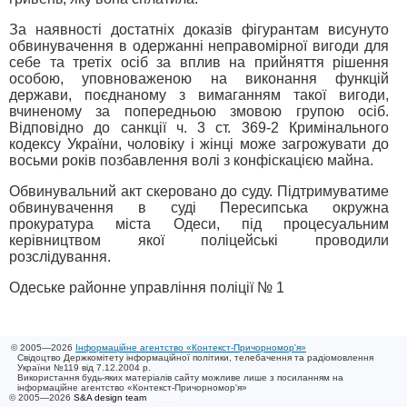
За наявності достатніх доказів фігурантам висунуто
обвинувачення в одержанні неправомірної вигоди для
себе та третіх осіб за вплив на прийняття рішення
особою, уповноваженою на виконання функцій
держави, поєднаному з вимаганням такої вигоди,
вчиненому за попередньою змовою групою осіб.
Відповідно до санкції ч. 3 ст. 369-2 Кримінального
кодексу України, чоловіку і жінці може загрожувати до
восьми років позбавлення волі з конфіскацією майна.
Обвинувальний акт скеровано до суду. Підтримуватиме
обвинувачення в суді Пересипська окружна
прокуратура міста Одеси, під процесуальним
керівництвом якої поліцейські проводили
розслідування.
Одеське районне управління поліції № 1
© 2005—2026
Інформаційне агентство «Контекст-Причорномор'я»
Свідоцтво Держкомітету інформаційної політики, телебачення та радіомовлення
України №119 від 7.12.2004 р.
Використання будь-яких матеріалів сайту можливе лише з посиланням на
інформаційне агентство «Контекст-Причорномор'я»
© 2005—2026
S&A design team
/ 0.018