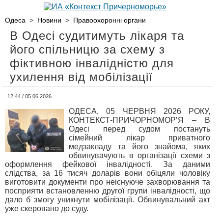
Одеса
>
Новини
>
Правоохоронні органи
В Одесі судитимуть лікаря та
його спільницю за схему з
фіктивною інвалідністю для
ухилення від мобілізації
12:44 / 05.06.2026
ОДЕСА, 05 ЧЕРВНЯ 2026 РОКУ,
КОНТЕКСТ-ПРИЧОРНОМОР’Я – В
Одесі перед судом постануть
сімейний лікар приватного
медзакладу та його знайома, яких
обвинувачують в організації схеми з
оформлення фейкової інвалідності. За даними
слідства, за 16 тисяч доларів вони обіцяли чоловіку
виготовити документи про неіснуюче захворювання та
посприяти встановленню другої групи інвалідності, що
дало б змогу уникнути мобілізації. Обвинувальний акт
уже скеровано до суду.