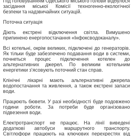
Під головуванням Одеського міського голови відбулося
засідання міської Комісії техногенно-екологічної
безпеки та надзвичайних ситуацій.
Поточна ситуація
Діють екстрені відключення світла. Вимушено
припинено енергопостачання «Інфоксводоканалу».
Всі котельні, окрім великих, підключені до генераторів.
Як тільки буде забезпечено подавання води в системи,
почнеться процес підключення котелен до
альтернативних джерел. По великим котельним
енергетики з’ясовують поточний стан справ.
Клінічні лікарні мають альтернативні джерела
водопостачання та живлення, а також екстрені запаси
води.
Працюють бювети. У разі необхідності буде подовжено
години роботи. За потреби буде організовано
підвезення води.
Електротранспорт не працює. На лінії виведені
додаткові автобуси маршрутного транспорту.
Світлофори працюють на ключових перехрестях від