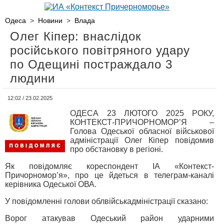
Одеса
>
Новини
>
Влада
Олег Кіпер: внаслідок
російського повітряного удару
по Одещині постраждало 3
людини
12:02 / 23.02.2025
ОДЕСА 23 ЛЮТОГО 2025 РОКУ,
КОНТЕКСТ-ПРИЧОРНОМОР’Я –
Голова Одеської обласної військової
адміністрації Олег Кіпер повідомив
про обстановку в регіоні.
Як повідомляє кореспондент ІА «Контекст-
Причорномор’я», про це йдеться в телеграм-каналі
керівника Одеської ОВА.
У повідомленні голови облвійськадміністрації сказано:
Ворог атакував Одеський район ударними