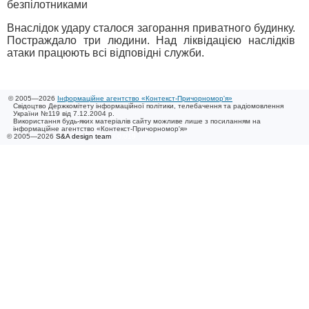
безпілотниками
Внаслідок удару сталося загорання приватного будинку.
Постраждало три людини. Над ліквідацією наслідків
атаки працюють всі відповідні служби.
© 2005—2026
Інформаційне агентство «Контекст-Причорномор'я»
Свідоцтво Держкомітету інформаційної політики, телебачення та радіомовлення
України №119 від 7.12.2004 р.
Використання будь-яких матеріалів сайту можливе лише з посиланням на
інформаційне агентство «Контекст-Причорномор'я»
© 2005—2026
S&A design team
/ 0.019