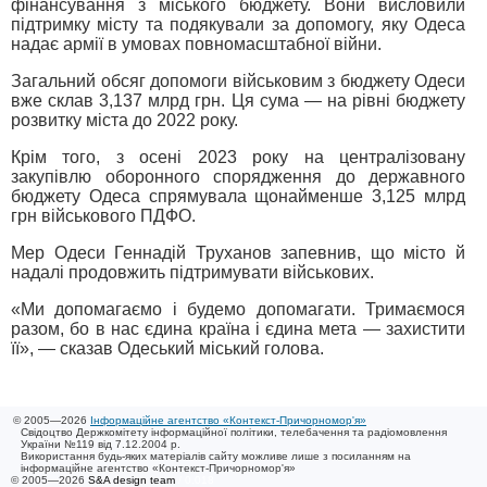
фінансування з міського бюджету. Вони висловили
підтримку місту та подякували за допомогу, яку Одеса
надає армії в умовах повномасштабної війни.
Загальний обсяг допомоги військовим з бюджету Одеси
вже склав 3,137 млрд грн. Ця сума — на рівні бюджету
розвитку міста до 2022 року.
Крім того, з осені 2023 року на централізовану
закупівлю оборонного спорядження до державного
бюджету Одеса спрямувала щонайменше 3,125 млрд
грн військового ПДФО.
Мер Одеси Геннадій Труханов запевнив, що місто й
надалі продовжить підтримувати військових.
«Ми допомагаємо і будемо допомагати. Тримаємося
разом, бо в нас єдина країна і єдина мета — захистити
її», — сказав Одеський міський голова.
© 2005—2026
Інформаційне агентство «Контекст-Причорномор'я»
Свідоцтво Держкомітету інформаційної політики, телебачення та радіомовлення
України №119 від 7.12.2004 р.
Використання будь-яких матеріалів сайту можливе лише з посиланням на
інформаційне агентство «Контекст-Причорномор'я»
© 2005—2026
S&A design team
/ 0.018