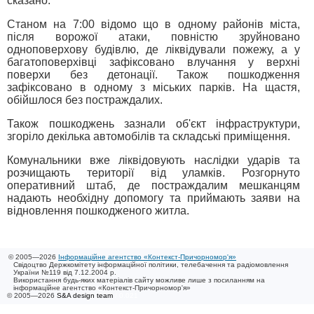
сказано:
Станом на 7:00 відомо що в одному районів міста,
після ворожої атаки, повністю зруйновано
одноповерхову будівлю, де ліквідували пожежу, а у
багатоповерхівці зафіксовано влучання у верхні
поверхи без детонації. Також пошкодження
зафіксовано в одному з міських парків. На щастя,
обійшлося без постраждалих.
Також пошкоджень зазнали об'єкт інфраструктури,
згоріло декілька автомобілів та складські приміщення.
Комунальники вже ліквідовують наслідки ударів та
розчищають території від уламків. Розгорнуто
оперативний штаб, де постраждалим мешканцям
надають необхідну допомогу та приймають заяви на
відновлення пошкодженого житла.
© 2005—2026
Інформаційне агентство «Контекст-Причорномор'я»
Свідоцтво Держкомітету інформаційної політики, телебачення та радіомовлення
України №119 від 7.12.2004 р.
Використання будь-яких матеріалів сайту можливе лише з посиланням на
інформаційне агентство «Контекст-Причорномор'я»
© 2005—2026
S&A design team
/ 0.021