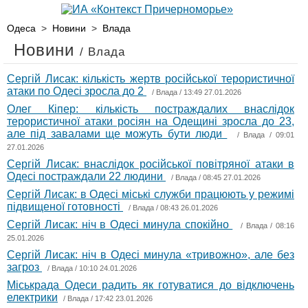
Одеса
>
Новини
>
Влада
Новини
/ Влада
Сергій Лисак: кількість жертв російської терористичної
атаки по Одесі зросла до 2
/
Влада
/ 13:49 27.01.2026
Олег Кіпер: кількість постраждалих внаслідок
терористичної атаки росіян на Одещині зросла до 23,
але під завалами ще можуть бути люди
/
Влада
/ 09:01
27.01.2026
Сергій Лисак: внаслідок російської повітряної атаки в
Одесі постраждали 22 людини
/
Влада
/ 08:45 27.01.2026
Сергій Лисак: в Одесі міські служби працюють у режимі
підвищеної готовності
/
Влада
/ 08:43 26.01.2026
Сергій Лисак: ніч в Одесі минула спокійно
/
Влада
/ 08:16
25.01.2026
Сергій Лисак: ніч в Одесі минула «тривожно», але без
загроз
/
Влада
/ 10:10 24.01.2026
Міськрада Одеси радить як готуватися до відключень
електрики
/
Влада
/ 17:42 23.01.2026