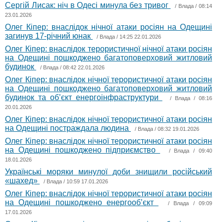
Сергій Лисак: ніч в Одесі минула без тривог
/
Влада
/ 08:14
23.01.2026
Олег Кіпер: внаслідок нічної атаки росіян на Одещині
загинув 17-річний юнак
/
Влада
/ 14:25 22.01.2026
Олег Кіпер: внаслідок терористичної нічної атаки росіян
на Одещині пошкоджено багатоповерховий житловий
будинок
/
Влада
/ 08:42 22.01.2026
Олег Кіпер: внаслідок нічної терористичної атаки росіян
на Одещині пошкоджено багатоповерховий житловий
будинок та об’єкт енергоінфраструктури
/
Влада
/ 08:16
20.01.2026
Олег Кіпер: внаслідок нічної терористичної атаки росіян
на Одещині постраждала людина
/
Влада
/ 08:32 19.01.2026
Олег Кіпер: внаслідок нічної терористичної атаки росіян
на Одещині пошкоджено підприємство
/
Влада
/ 09:40
18.01.2026
Українські моряки минулої доби знищили російський
«шахед»
/
Влада
/ 10:59 17.01.2026
Олег Кіпер: внаслідок нічної терористичної атаки росіян
на Одещині пошкоджено енергообʼєкт
/
Влада
/ 09:09
17.01.2026