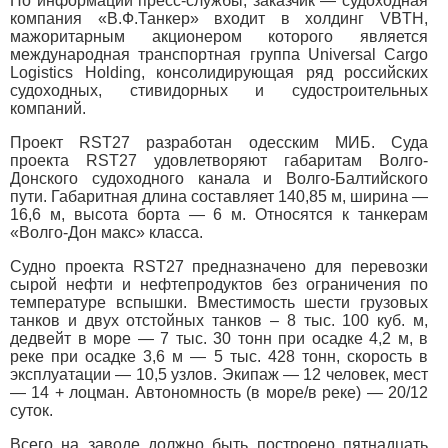
По информации пресс-службы, заказчик — судоходная
компания «В.Ф.Танкер» входит в холдинг VBTH,
мажоритарным акционером которого является
международная транспортная группа Universal Cargo
Logistics Holding, консолидирующая ряд российских
судоходных, стивидорных и судостроительных
компаний.
Проект RST27 разработан одесским МИБ. Суда
проекта RST27 удовлетворяют габаритам Волго-
Донского судоходного канала и Волго-Балтийского
пути. Габаритная длина составляет 140,85 м, ширина —
16,6 м, высота борта — 6 м. Относятся к танкерам
«Волго-Дон макс» класса.
Судно проекта RST27 предназначено для перевозки
сырой нефти и нефтепродуктов без ограничения по
температуре вспышки. Вместимость шести грузовых
танков и двух отстойных танков – 8 тыс. 100 куб. м,
дедвейт в море — 7 тыс. 30 тонн при осадке 4,2 м, в
реке при осадке 3,6 м — 5 тыс. 428 тонн, скорость в
эксплуатации — 10,5 узлов. Экипаж — 12 человек, мест
— 14 + лоцман. Автономность (в море/в реке) — 20/12
суток.
Всего на заводе должно быть построено пятнадцать