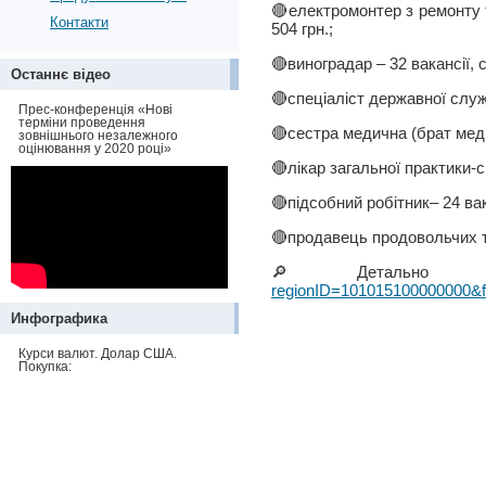
🔴електромонтер з ремонту 
Контакти
504 грн.;
🔴виноградар – 32 вакансії, 
Останнє відео
🔴спеціаліст державної служ
Прес-конференція «Нові
терміни проведення
🔴сестра медична (брат меди
зовнішнього незалежного
оцінювання у 2020 році»
🔴лікар загальної практики-с
🔴підсобний робітник– 24 вак
🔴продавець продовольчих то
🔎Детально м
regionID=10101510000000
Инфографика
Курси валют. Долар США.
Покупка: