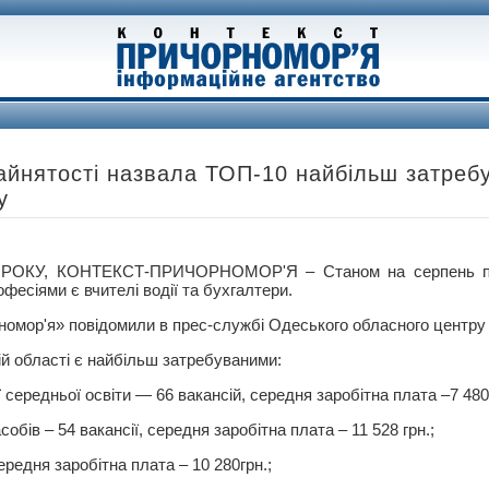
айнятості назвала ТОП-10 найбільш затреб
у
РОКУ, КОНТЕКСТ-ПРИЧОРНОМОР'Я – Станом на серпень по 
есіями є вчителі водії та бухгалтери.
номор'я» повідомили в прес-службі Одеського обласного центру 
ій області є найбільш затребуваними:
 середньої освіти — 66 вакансій, середня заробітна плата –7 480 
обів – 54 вакансії, середня заробітна плата – 11 528 грн.;
ередня заробітна плата – 10 280грн.;