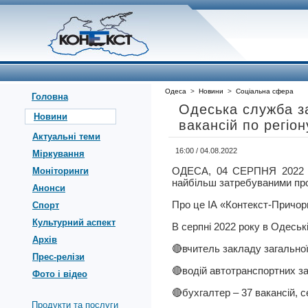
Одеса
>
Новини
>
Соціальна сфера
Головна
Одеська служба з
Новини
вакансій по регіон
Актуальні теми
16:00 / 04.08.2022
Міркування
ОДЕСА, 04 СЕРПНЯ 2022 
Моніторинги
найбільш затребуваними проф
Анонси
Про це ІА «Контекст-Причор
Спорт
Культурний аспект
В серпні 2022 року в Одеськ
Архів
🔴вчитель закладу загальної
Прес-релізи
🔴водій автотранспортних зас
Фото і відео
🔴бухгалтер – 37 вакансій, с
Продукти та послуги