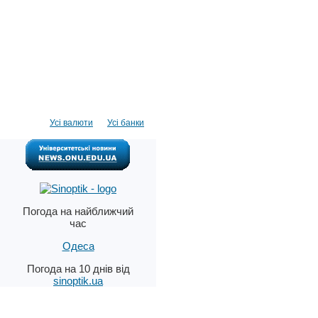
Усі валюти
Усі банки
Погода на найближчий
час
Одеса
Погода на 10 днів від
sinoptik.ua