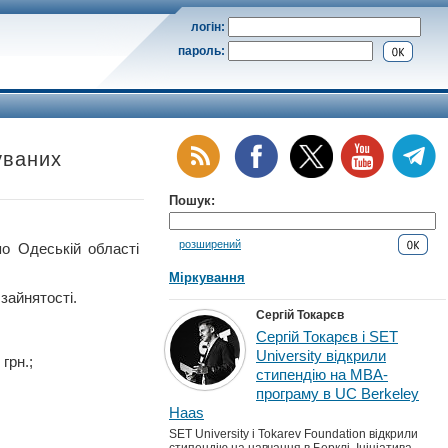
логін:
пароль:
уваних
Пошук:
розширений
Одеській області
Міркування
зайнятості.
Сергій Токарєв
Сергій Токарєв і SET
University відкрили
грн.;
стипендію на MBA-
програму в UC Berkeley
Haas
SET University і Tokarev Foundation відкрили