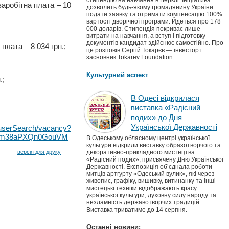
стипендію на навчання в Берклі. Ініціатива
аробітна плата – 10
дозволить будь-якому громадянину України
подати заявку та отримати компенсацію 100%
вартості дворічної програми. Йдеться про 178
000 доларів. Стипендія покриває лише
витрати на навчання, а вступ і підготовку
документів кандидат здійснює самостійно. Про
плата – 8 034 грн.;
це розповів Сергій Токарєв — інвестор і
засновник Tokarev Foundation.
Культурний аспект
.;
В Одесі відкрилася
виставка «Радісний
подих» до Дня
Української Державності
a/userSearch/vacancy?
23m38aPXQn0GouVM
В Одеському обласному центрі української
культури відкрили виставку образотворчого та
версія для друку
декоративно-прикладного мистецтва
«Радісний подих», присвячену Дню Української
Державності. Експозиція об’єднала роботи
митців артгурту «Одеський вулик», які через
живопис, графіку, вишивку, витинанку та інші
мистецькі техніки відображають красу
української культури, духовну силу народу та
незламність державотворчих традицій.
Виставка триватиме до 14 серпня.
Останні новини: