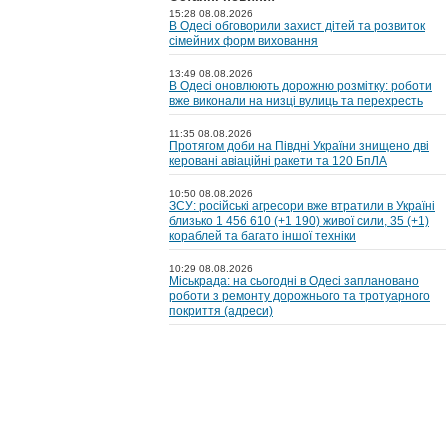
15:28 08.08.2026
В Одесі обговорили захист дітей та розвиток
сімейних форм виховання
13:49 08.08.2026
В Одесі оновлюють дорожню розмітку: роботи
вже виконали на низці вулиць та перехресть
11:35 08.08.2026
Протягом доби на Півдні України знищено дві
керовані авіаційні ракети та 120 БпЛА
10:50 08.08.2026
ЗСУ: російські агресори вже втратили в Україні
близько 1 456 610 (+1 190) живої сили, 35 (+1)
кораблей та багато іншої техніки
10:29 08.08.2026
Міськрада: на cьогодні в Одесі заплановано
роботи з ремонту дорожнього та тротуарного
покриття (адреси)