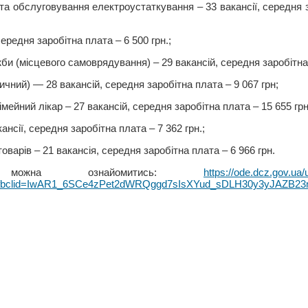
та обслуговування електроустаткування – 33 вакансії, середня з
середня заробітна плата – 6 500 грн.;
би (місцевого самоврядування) – 29 вакансій, середня заробітна 
чний) — 28 вакансій, середня заробітна плата – 9 067 грн;
імейний лікар – 27 вакансій, середня заробітна плата – 15 655 грн
ансії, середня заробітна плата – 7 362 грн.;
варів – 21 вакансія, середня заробітна плата – 6 966 грн.
ожна ознайомитись:
https://ode.dcz.gov.u
0&fbclid=IwAR1_6SCe4zPet2dWRQggd7sIsXYud_sDLH30y3yJAZB