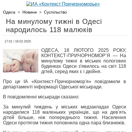
Одеса
>
Новини
>
Суспільство
На минулому тижні в Одесі
народилось 118 малюків
17:01 / 18.02.2025
ОДЕСА, 18 ЛЮТОГО 2025 РОКУ,
КОНТЕКСТ-ПРИЧОРНОМОР’Я — На
минулому тижні в міських пологових
будинках Одеси з'явилось на світ 118
дітей, серед яких є і двійня.
Про це ІА «Контекст-Причорномор'я» повідомили в
департаменті інформації Одеської міськради.
В повідомленні міськради сказано:
За минулий тиждень у міських медзакладах Одеси
народилися 118 маленьких українців, що на дев'ять
дітей більше, ніж попереднього тижня. Населення
Одеси протягом тижня поповнила одна пара близнюків.