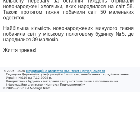
Кількісну перевагу за останній тиждень отримали
новонароджені хлопчики, яких народилося на світ 58.
Також протягом тижня побачили світ 50 маленьких
одеситок.
Найбільша кількість новонароджених минулого тижня
побачила світ у міському пологовому будинку №5, де
народилися 39 малюків.
Життя триває!
© 2005—2026
Інформаційне агентство «Контекст-Причорномор'я»
Свідоцтво Держкомітету інформаційної політики, телебачення та радіомовлення
України №119 від 7.12.2004 р.
Використання будь-яких матеріалів сайту можливе лише з посиланням на
інформаційне агентство «Контекст-Причорномор'я»
© 2005—2026
S&A design team
/ 0.023