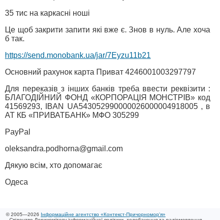
35 тис на каркасні ноші
Це щоб закрити запити які вже є. Знов в нуль. Але хоча
б так.
https://send.monobank.ua/jar/7Eyzu11b21
Основний рахунок карта Приват 4246001003297797
Для переказів з інших банків треба ввести реквізити :
БЛАГОДІЙНИЙ ФОНД «КОРПОРАЦІЯ МОНСТРІВ» код
41569293, IBAN UA543052990000026000004918005 , в
АТ КБ «ПРИВАТБАНК» МФО 305299
PayPal
oleksandra.podhorna@gmail.com
Дякую всім, хто допомагає
Одеса
© 2005—2026
Інформаційне агентство «Контекст-Причорномор'я»
Свідоцтво Держкомітету інформаційної політики, телебачення та радіомовлення