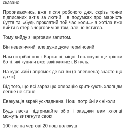
сказано:
Прориваючись, вже після робочого дня, скрізь тонни
підписаних актів за лютий і в подумках про марність
буття та «будь проклятий той час коли..» я хотіла вже
вийти в етер з черговим звітом, але не встигла.
Тому вийду з черговим запитом.
Він невеличкий, але дуже дуже терміновий
Нам потрібні ноші. Каркасні, міцні. І волокуші ще трішки
бо ті, які купили вже закінчилися. В нуль.
На курський напрямок де всі ви (я впевнена) знаєте що
да як(
Від того, що всі зараз цю операцію критикують хлопцям
легше не стане.
Евакуація вкрай ускладнена. Ноші потрібні як ніколи
Будь ласка підтримайте збір і завдяки вам хлопці
можуть витягнути своїх
100 тис на чергові 20 нош волокуш