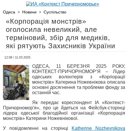
Одеса
>
Новини
>
Суспільство
«Корпорація монстрів»
оголосила невеликий, але
терміновий, збір для медиків,
які рятують Захисників України
12:08 / 11.03.2025
ОДЕСА, 11 БЕРЕЗНЯ 2025 РОКУ,
КОНТЕКСТ-ПРИЧОРНОМОР’Я – Лідер
одеських волонтерів з «Корпорації
монстрів» Катерина Ножевнікова описала
основні досягнення та проблеми фонду за
останній час.
Як передає кореспондент ІА «Контекст-
Причорномор'я», про це йдеться на Фейсбук-сторінці
лідера одеської благодійної організації «Корпорація
монстрів» Катерини Ножевнікової.
У повідомленні на сторінці
Katherine Nozhevnikova