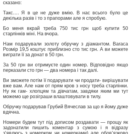
сказано:
Такс…. Я в це не дуже вмію. В нас всього було це
декілька разів і то з прапорами але я спробую.
Бо меня вкрай треба 750 тис грн щоб купити 50
старлінків міні. На вчора.
Нам подарували золоту обручку з діамантом. Baraca
Розмір 19,5 коштує приблизно сто тис грн. А ви можете
виграти її за донат в 50 грн.
За 50 грн ви отримуєте один номер. Відповідно якщо
перказали сто грн — два номера і так далі.
Ви зможете потім її подарувати чи продати- вирішувати
вже вам. Але нам от прям кров з носу треба старлінки.
Ну як гам- хлопцям та дівчатам, завдяки яким ми тут
можемо ще розіграши влаштовувати в тилу.
Обручку подарував Грубий Вячеслав за що я йому дуже
вдячна.
Номери будем тут під дописом роздавати — прощу як
задонатили пишить коментар з сумою і я відразу
зʼявлюсь з номерком чи номерками) але обовʼязково