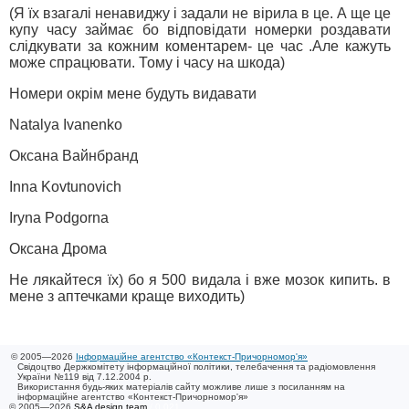
(Я їх взагалі ненавиджу і задали не вірила в це. А ще це
купу часу займає бо відповідати номерки роздавати
слідкувати за кожним коментарем- це час .Але кажуть
може спрацювати. Тому і часу на шкода)
Номери окрім мене будуть видавати
Natalya Ivanenko
Оксана Вайнбранд
Inna Kovtunovich
Iryna Podgorna
Оксана Дрома
Не лякайтеся їх) бо я 500 видала і вже мозок кипить. в
мене з аптечками краще виходить)
© 2005—2026
Інформаційне агентство «Контекст-Причорномор'я»
Свідоцтво Держкомітету інформаційної політики, телебачення та радіомовлення
України №119 від 7.12.2004 р.
Використання будь-яких матеріалів сайту можливе лише з посиланням на
інформаційне агентство «Контекст-Причорномор'я»
© 2005—2026
S&A design team
/ 0.021