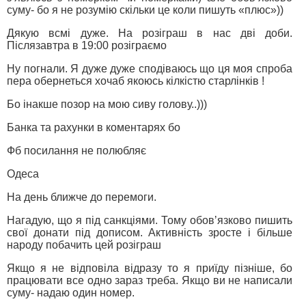
суму- бо я не розумію скільки це коли пишуть «плюс»))
Дякую всмі дуже. На розіграш в нас дві доби.
Післязавтра в 19:00 розіграємо
Ну погнали. Я дуже дуже сподіваюсь що ця моя спроба
пера обернеться хочаб якоюсь кілкістю старлінків !
Бо інакше позор на мою сиву голову..)))
Банка та рахунки в коментарях бо
Фб посилання не полюбляє
Одеса
На день ближче до перемоги.
Нагадую, що я під санкціями. Тому обовʼязково пишить
свої донати під дописом. Активність зросте і більше
народу побачить цей розіграш
Якщо я не відповіла відразу то я приїду пізніше, бо
працювати все одно зараз треба. Якщо ви не написали
суму- надаю один номер.