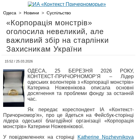
Одеса
>
Новини
>
Суспільство
«Корпорація монстрів»
оголосила невеликий, але
важливий збір на старлінки
Захисникам України
15:52 / 25.03.2026
ОДЕСА, 25 БЕРЕЗНЯ 2026 РОКУ,
КОНТЕКСТ-ПРИЧОРНОМОР’Я – Лідер
одеських волонтерів з «Корпорації монстрів»
Катерина Ножевнікова описала основні
досягнення та проблеми фонду за останній
час.
Як передає кореспондент ІА «Контекст-
Причорномор'я», про це йдеться на Фейсбук-сторінці
лідера одеської благодійної організації «Корпорація
монстрів» Катерини Ножевнікової.
У повідомленнях на сторінці
Katherine Nozhevnikova