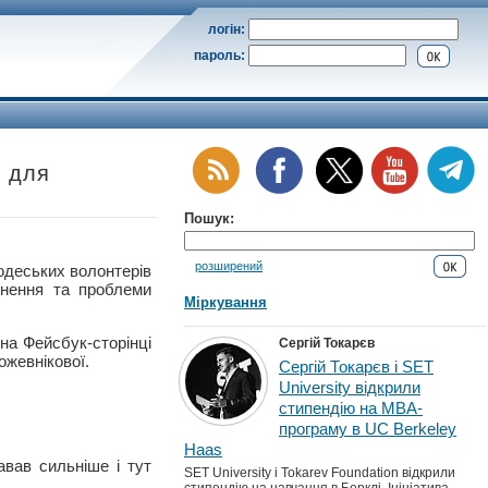
логін:
пароль:
и для
Пошук:
розширений
еських волонтерів
гнення та проблеми
Міркування
на Фейсбук-сторінці
Сергій Токарєв
ожевнікової.
Сергій Токарєв і SET
University відкрили
стипендію на MBA-
програму в UC Berkeley
Haas
авав сильніше і тут
SET University і Tokarev Foundation відкрили