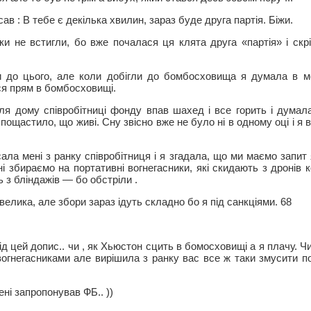
сав : В тебе є декілька хвилин, зараз буде друга партія. Біжи.
шки не встигли, бо вже почалася ця клята друга «партія» і скр
и до цього, але коли добігли до бомбосховища я думала в м
ся прям в бомбосховищі.
іля дому співробітниці фонду впав шахед і все горить і думал
ощастило, що живі. Сну звісно вже не було ні в одному оці і я 
ла мені з ранку співробітниця і я згадала, що ми маємо запит
і збираємо на портативні вогнегасники, які скидають з дронів к
 з бліндажів — бо обстріли .
 велика, але збори зараз ідуть складно бо я під санкціями. 68
д цей допис.. чи , як Хьюстон сцить в бомосховищі а я плачу. Ч
огнегасниками але вирішила з ранку вас все ж таки змусити пос
ені запропонував ФБ.. ))