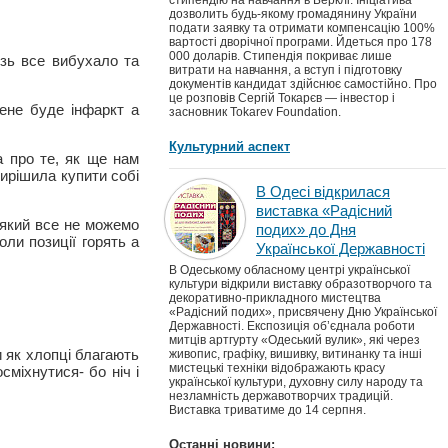
стипендію на навчання в Берклі. Ініціатива
дозволить будь-якому громадянину України
подати заявку та отримати компенсацію 100%
вартості дворічної програми. Йдеться про 178
000 доларів. Стипендія покриває лише
ізь все вибухало та
витрати на навчання, а вступ і підготовку
документів кандидат здійснює самостійно. Про
це розповів Сергій Токарєв — інвестор і
ене буде інфаркт а
засновник Tokarev Foundation.
Культурний аспект
а про те, як ще нам
вирішила купити собі
В Одесі відкрилася
виставка «Радісний
 який все не можемо
подих» до Дня
оли позиції горять а
Української Державності
В Одеському обласному центрі української
культури відкрили виставку образотворчого та
декоративно-прикладного мистецтва
«Радісний подих», присвячену Дню Української
Державності. Експозиція об’єднала роботи
митців артгурту «Одеський вулик», які через
и як хлопці благають
живопис, графіку, вишивку, витинанку та інші
мистецькі техніки відображають красу
міхнутися- бо ніч і
української культури, духовну силу народу та
незламність державотворчих традицій.
Виставка триватиме до 14 серпня.
Останні новини: