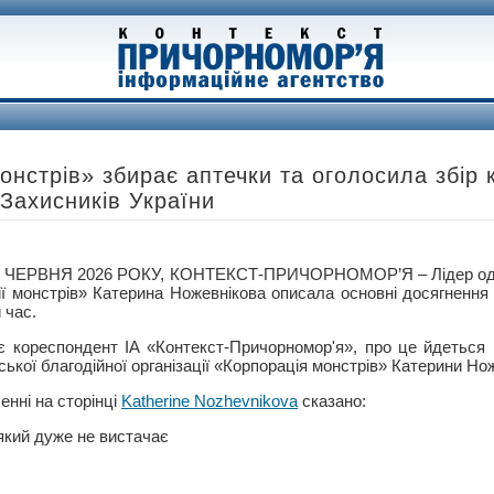
онстрів» збирає аптечки та оголосила збір 
 Захисників України
 ЧЕРВНЯ 2026 РОКУ, КОНТЕКСТ-ПРИЧОРНОМОР’Я – Лідер одес
ії монстрів» Катерина Ножевнікова описала основні досягненн
 час.
є кореспондент ІА «Контекст-Причорномор'я», про це йдеться 
ської благодійної організації «Корпорація монстрів» Катерини Нож
енні на сторінці
Katherine Nozhevnikova
сказано:
який дуже не вистачає