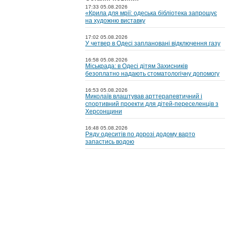
17:33 05.08.2026
«Крила для мрії: одеська бібліотека запрошує
на художню виставку
17:02 05.08.2026
У четвер в Одесі заплановані відключення газу
16:58 05.08.2026
Міськрада: в Одесі дітям Захисників
безоплатно надають стоматологічну допомогу
16:53 05.08.2026
Миколаїв влаштував арттерапевтичний і
спортивний проекти для дітей-переселенців з
Херсонщини
16:48 05.08.2026
Ряду одеситів по дорозі додому варто
запастись водою