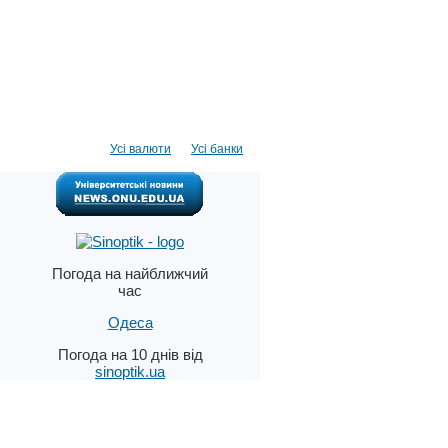
Усі валюти
Усі банки
Погода на найближчий
час
Одеса
Погода на 10 днів від
sinoptik.ua