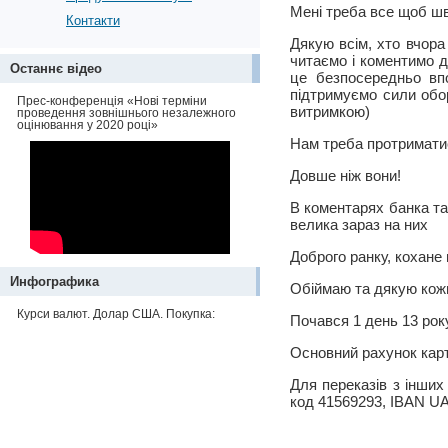
Мені треба все щоб шви
Контакти
Дякую всім, хто вчора
читаємо і коментимо д
Останнє відео
це безпосередньо впо
підтримуємо сили обо
Прес-конференція «Нові терміни
витримкою)
проведення зовнішнього незалежного
оцінювання у 2020 році»
Нам треба протримати
Довше ніж вони!
В коментарях банка та
велика зараз на них
Доброго ранку, кохане 
Инфографика
Обіймаю та дякую кож
Курси валют. Долар США. Покупка:
Почався 1 день 13 рок
Основний рахунок кар
Для переказів з інш
код 41569293, IBAN 