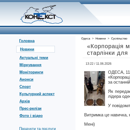
Одеса
>
Новини
>
Суспільство
Головна
«Корпорація м
Новини
старлінки для
Актуальні теми
13:22 / 11.06.2026
Міркування
ОДЕСА, 11
Моніторинги
«Корпорац
Анонси
за останній
Спорт
Як переда
Культурний аспект
лідера оде
Архів
У повідомл
Прес-релізи
Витримка це навичка, 
Фото і відео
Мені)
Продукти та послуги