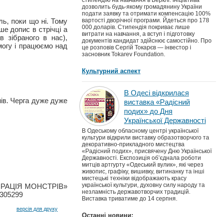
стипендію на навчання в Берклі. Ініціатива
дозволить будь-якому громадянину України
подати заявку та отримати компенсацію 100%
ль, поки що ні. Тому
вартості дворічної програми. Йдеться про 178
000 доларів. Стипендія покриває лише
е допис в стрічці а
витрати на навчання, а вступ і підготовку
 зібраного в нас),
документів кандидат здійснює самостійно. Про
могу і працюємо над
це розповів Сергій Токарєв — інвестор і
засновник Tokarev Foundation.
Культурний аспект
В Одесі відкрилася
нів. Черга дуже дуже
виставка «Радісний
подих» до Дня
Української Державності
В Одеському обласному центрі української
культури відкрили виставку образотворчого та
декоративно-прикладного мистецтва
«Радісний подих», присвячену Дню Української
Державності. Експозиція об’єднала роботи
митців артгурту «Одеський вулик», які через
живопис, графіку, вишивку, витинанку та інші
мистецькі техніки відображають красу
української культури, духовну силу народу та
РПОРАЦІЯ МОНСТРІВ»
незламність державотворчих традицій.
305299
Виставка триватиме до 14 серпня.
версія для друку
Останні новини: