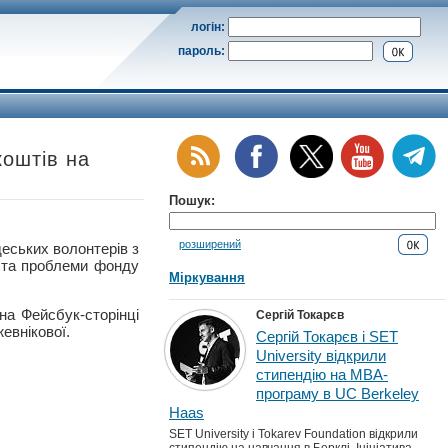
логін:
пароль:
коштів на
Пошук:
розширений
ьких волонтерів з
я та проблеми фонду
Міркування
на Фейсбук-сторінці
Сергій Токарєв
евнікової.
Сергій Токарєв і SET
University відкрили
стипендію на MBA-
програму в UC Berkeley
Haas
SET University і Tokarev Foundation відкрили