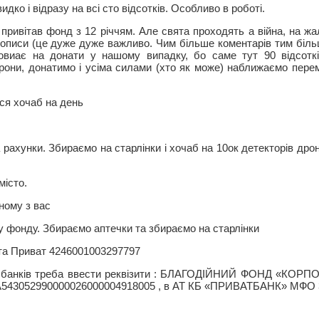
дко і відразу на всі сто відсотків. Особливо в роботі.
 привітав фонд з 12 річчям. Але свята проходять а війна, на жа
описи (це дуже дуже важливо. Чим більше коментарів тим більш
виає на донати у нашому випадку, бо саме тут 90 відсотків
рони, донатимо і усіма силами (хто як може) наближаємо пере
ся хочаб на день
 рахунки. Збираємо на старлінки і хочаб на 10ок детекторів дро
місто.
ному з вас
у фонду. Збираємо аптечки та збираємо на старлінки
та Приват 4246001003297797
их банків треба ввести реквізити : БЛАГОДІЙНИЙ ФОНД «КО
UA543052990000026000004918005 , в АТ КБ «ПРИВАТБАНК» МФО 