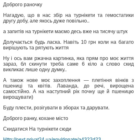
Доброго раночку
Нагадую, що в нас збір на турнікети та гемостатики
другу добу, але якось дуже повільно..
а запитів на турнікети маємо десь вже на тисячу штук
Долучається будь ласка. Навіть 10 грн коли на багато
вирішують та рятують життя
Ну і ось вам ржачна картинка, яка прям про моє життя
зараз, бл скинути треба саме 6 кіло а слово скид
викликає лише одну думку..
А також нове моє захоплення — плетіння вінків з
пшениці та квітів. Лаванда, до речі, вирощена
самостійно. А на наступний рік почну ще й пшеницю
вирощувати)
Буду плести, розігувати в зборах та дарувати.
Доброго ранку, кохане місто
Скидатися На турнікети сюди
Http://next.privat24.ua/env/donate/a4322d23