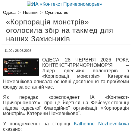
Одеса
>
Новини
>
Суспільство
«Корпорація монстрів»
оголосила збір на такмед для
наших Захисників
11:00 / 28.06.2026
ОДЕСА, 28 ЧЕРВНЯ 2026 РОКУ,
КОНТЕКСТ-ПРИЧОРНОМОР’Я –
Лідер одеських волонтерів з
«Корпорації монстрів» Катерина
Ножевнікова описала основні досягнення та проблеми
фонду за останній час.
Як передає кореспондент ІА «Контекст-
Причорномор'я», про це йдеться на Фейсбук-сторінці
лідера одеської благодійної організації «Корпорація
монстрів» Катерини Ножевнікової.
У повідомленні на сторінці
Katherine Nozhevnikova
сказано: