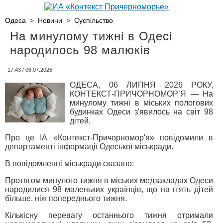
Одеса
>
Новини
>
Суспільство
На минулому тижні в Одесі
народилось 98 малюків
17:43 / 06.07.2026
ОДЕСА, 06 ЛИПНЯ 2026 РОКУ,
КОНТЕКСТ-ПРИЧОРНОМОР’Я — На
минулому тижні в міських пологових
будинках Одеси з'явилось на світ 98
дітей.
Про це ІА «Контекст-Причорномор'я» повідомили в
департаменті інформації Одеської міськради.
В повідомленні міськради сказано:
Протягом минулого тижня в міських медзакладах Одеси
народилися 98 маленьких українців, що на п'ять дітей
більше, ніж попереднього тижня.
Кількісну перевагу останнього тижня отримали