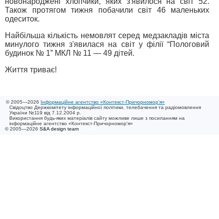
новонароджені хлопчики, яких з'явилося на світ 52.
Також протягом тижня побачили світ 46 маленьких
одеситок.
Найбільша кількість немовлят серед медзакладів міста
минулого тижня з'явилася на світ у філії “Пологовий
будинок № 1” МКЛ № 11 — 49 дітей.
Життя триває!
© 2005—2026
Інформаційне агентство «Контекст-Причорномор'я»
Свідоцтво Держкомітету інформаційної політики, телебачення та радіомовлення
України №119 від 7.12.2004 р.
Використання будь-яких матеріалів сайту можливе лише з посиланням на
інформаційне агентство «Контекст-Причорномор'я»
© 2005—2026
S&A design team
/ 0.020