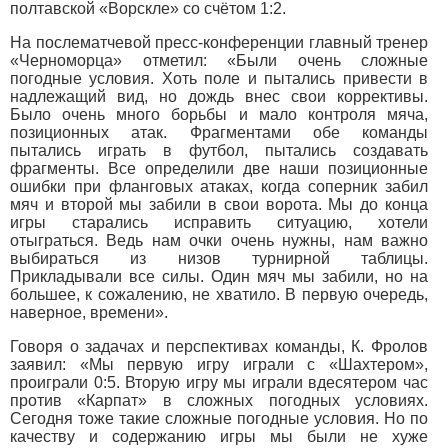
полтавской «Ворскле» со счётом 1:2.
На послематчевой пресс-конференции главный тренер
«Черноморца» отметил: «Были очень сложные
погодные условия. Хоть поле и пытались привести в
надлежащий вид, но дождь внес свои коррективы.
Было очень много борьбы и мало контроля мяча,
позиционных атак. Фрагментами обе команды
пытались играть в футбол, пытались создавать
фрагменты. Все определили две наши позиционные
ошибки при фланговых атаках, когда соперник забил
мяч и второй мы забили в свои ворота. Мы до конца
игры старались исправить ситуацию, хотели
отыграться. Ведь нам очки очень нужны, нам важно
выбираться из низов турнирной таблицы.
Прикладывали все силы. Один мяч мы забили, но на
большее, к сожалению, не хватило. В первую очередь,
наверное, времени».
Говоря о задачах и перспективах команды, К. Фролов
заявил: «Мы первую игру играли с «Шахтером»,
проиграли 0:5. Вторую игру мы играли вдесятером час
против «Карпат» в сложных погодных условиях.
Сегодня тоже такие сложные погодные условия. Но по
качеству и содержанию игры мы были не хуже