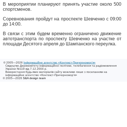
В мероприятии планируют принять участие около 500
спортсменов.
Соревнования пройдут на проспекте Шевченко с 09:00
до 14:00.
В связи с этим будем временно ограничено движение
автотранспорта по проспекту Шевченко на участке от
площади Десятого апреля до Шампанского переулка.
© 2005—2026
Інформаційне агентство «Контекст-Причорномор'я»
Свідоцтво Держкомітету інформаційної політики, телебачення та радіомовлення
України №119 від 7.12.2004 р.
Використання будь-яких матеріалів сайту можливе лише з посиланням на
інформаційне агентство «Контекст-Причорномор'я»
© 2005—2026
S&A design team
/ 0.005