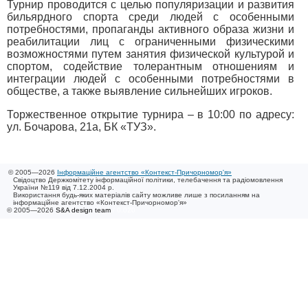
Турнир проводится с целью популяризации и развития
бильярдного спорта среди людей с особенными
потребностями, пропаганды активного образа жизни и
реабилитации лиц с ограниченными физическими
возможностями путем занятия физической культурой и
спортом, содействие толерантным отношениям и
интеграции людей с особенными потребностями в
обществе, а также выявление сильнейших игроков.
Торжественное открытие турнира – в 10:00 по адресу:
ул. Бочарова, 21а, БК «ТУЗ».
© 2005—2026
Інформаційне агентство «Контекст-Причорномор'я»
Свідоцтво Держкомітету інформаційної політики, телебачення та радіомовлення
України №119 від 7.12.2004 р.
Використання будь-яких матеріалів сайту можливе лише з посиланням на
інформаційне агентство «Контекст-Причорномор'я»
© 2005—2026
S&A design team
/ 0.020