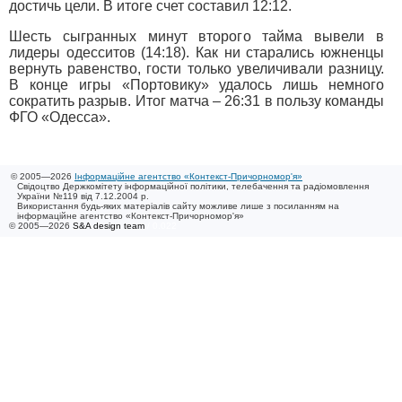
достичь цели. В итоге счет составил 12:12.
Шесть сыгранных минут второго тайма вывели в
лидеры одесситов (14:18). Как ни старались южненцы
вернуть равенство, гости только увеличивали разницу.
В конце игры «Портовику» удалось лишь немного
сократить разрыв. Итог матча – 26:31 в пользу команды
ФГО «Одесса».
© 2005—2026
Інформаційне агентство «Контекст-Причорномор'я»
Свідоцтво Держкомітету інформаційної політики, телебачення та радіомовлення
України №119 від 7.12.2004 р.
Використання будь-яких матеріалів сайту можливе лише з посиланням на
інформаційне агентство «Контекст-Причорномор'я»
© 2005—2026
S&A design team
/ 0.022