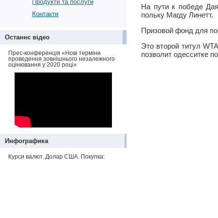
Продукти та послуги
На пути к победе Да
Контакти
польку Магду Линетт.
Призовой фонд для по
Останнє відео
Это второй титул WTA
Прес-конференція «Нові терміни
позволит одесситке по
проведення зовнішнього незалежного
оцінювання у 2020 році»
Инфографика
Курси валют. Долар США. Покупка: