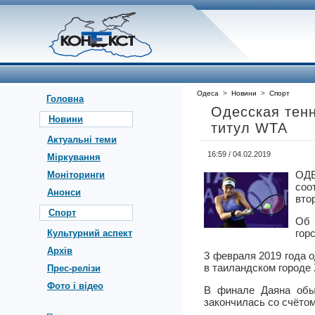
Одеса
>
Новини
>
Спорт
Головна
Одесская тенн
Новини
титул WTA
Актуальні теми
16:59 / 04.02.2019
Міркування
ОД
Моніторинги
соо
Анонси
вто
Спорт
Об 
гор
Культурний аспект
Архів
3 февраля 2019 года 
в таиландском городе 
Прес-релізи
Фото і відео
В финале Даяна обы
закончилась со счётом 6