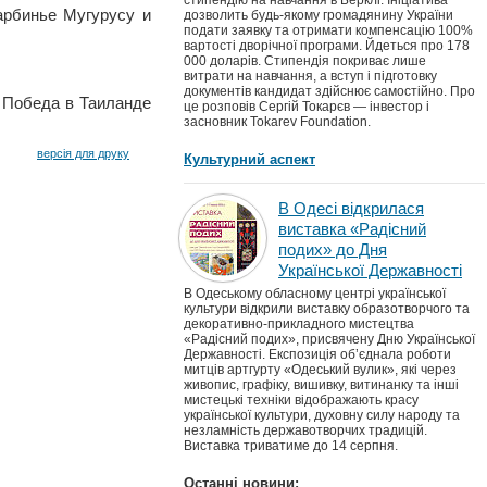
стипендію на навчання в Берклі. Ініціатива
арбинье Мугурусу и
дозволить будь-якому громадянину України
подати заявку та отримати компенсацію 100%
вартості дворічної програми. Йдеться про 178
000 доларів. Стипендія покриває лише
витрати на навчання, а вступ і підготовку
документів кандидат здійснює самостійно. Про
. Победа в Таиланде
це розповів Сергій Токарєв — інвестор і
засновник Tokarev Foundation.
версія для друку
Культурний аспект
В Одесі відкрилася
виставка «Радісний
подих» до Дня
Української Державності
В Одеському обласному центрі української
культури відкрили виставку образотворчого та
декоративно-прикладного мистецтва
«Радісний подих», присвячену Дню Української
Державності. Експозиція об’єднала роботи
митців артгурту «Одеський вулик», які через
живопис, графіку, вишивку, витинанку та інші
мистецькі техніки відображають красу
української культури, духовну силу народу та
незламність державотворчих традицій.
Виставка триватиме до 14 серпня.
Останні новини: