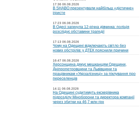
17:36 06.08.2026
В SHABO презентували найбільш «дієтичне»
ігристе
17:23 06.08.2026
В Одесі загинула 12-річна дівчинка: поліція
розслідує обставини трагедії
17:13 06.08.2026
Чому на Одещині відключають світло без
нових обстрілів: у ДТЕК пояснили причини
16:47 06.08.2026
Херсонщина дякує мешканцям Одещини,
Дніпропетровщини та Львівщини та
працівникам «Укрзалізниці» за піклування про
переселенців
14:11 06.08.2026
На Одещині судитимуть екскерівника
підрозділу Міноборони та директора компанії
через збитки на 46,7 млн грн