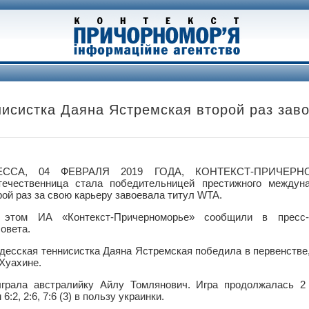
исистка Даяна Ястремская второй раз зав
ЕССА, 04 ФЕВРАЛЯ 2019 ГОДА, КОНТЕКСТ-ПРИЧЕР
течественница стала победительницей престижного междуна
рой раз за свою карьеру завоевала титул WTA.
этом ИА «Контекст-Причерноморье» сообщили в пресс-
совета.
одесская теннисистка Даяна Ястремская победила в первенстве
Хуахине.
грала австралийку Айлу Томлянович. Игра продолжалась 2
:2, 2:6, 7:6 (3) в пользу украинки.