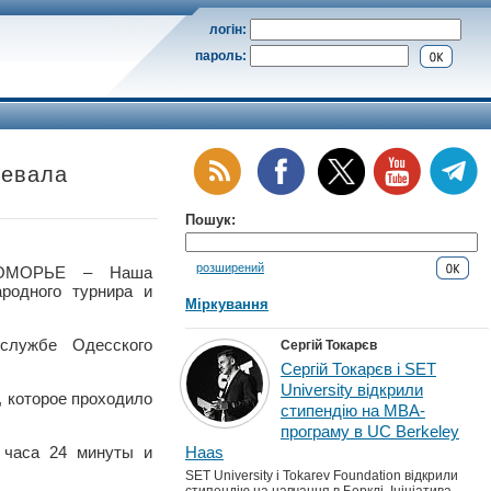
логін:
пароль:
оевала
Пошук:
розширений
НОМОРЬЕ – Наша
родного турнира и
Міркування
службе Одесского
Сергій Токарєв
Сергій Токарєв і SET
University відкрили
, которое проходило
стипендію на MBA-
програму в UC Berkeley
 часа 24 минуты и
Haas
SET University і Tokarev Foundation відкрили