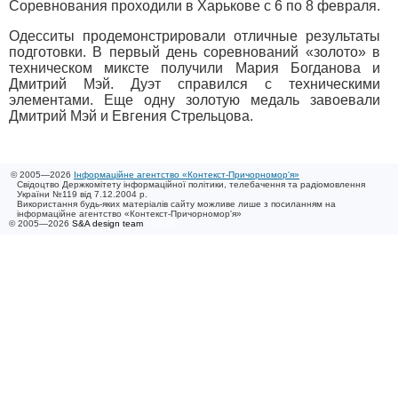
Соревнования проходили в Харькове с 6 по 8 февраля.
Одесситы продемонстрировали отличные результаты
подготовки. В первый день соревнований «золото» в
техническом миксте получили Мария Богданова и
Дмитрий Мэй. Дуэт справился с техническими
элементами. Еще одну золотую медаль завоевали
Дмитрий Мэй и Евгения Стрельцова.
© 2005—2026
Інформаційне агентство «Контекст-Причорномор'я»
Свідоцтво Держкомітету інформаційної політики, телебачення та радіомовлення
України №119 від 7.12.2004 р.
Використання будь-яких матеріалів сайту можливе лише з посиланням на
інформаційне агентство «Контекст-Причорномор'я»
© 2005—2026
S&A design team
/ 0.020