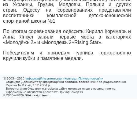
из Украины, Грузии, Молдовы, Польши и других
стран. Одессу на соревнованиях представляли
воспитанники комплексной детско-юношеской
спортивной школы №1.
По итогам соревнования одесситы Кирилл Корчмарь и
Анна Янкул заняли первые места в категориях
«Молодёжь 2» и «Молодёжь 2+Rising Star».
Победителям и призёрам турнира торжественно
вручили кубки и памятные медали.
© 2005—2026
Інформаційне агентство «Контекст-Причорномор'я»
Свідоцтво Держкомітету інформаційної політики, телебачення та радіомовлення
України №119 від 7.12.2004 р.
Використання будь-яких матеріалів сайту можливе лише з посиланням на
інформаційне агентство «Контекст-Причорномор'я»
© 2005—2026
S&A design team
/ 0.022