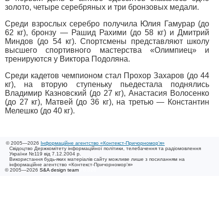
золото, четыре серебряных и три бронзовых медали.
Среди взрослых серебро получила Юлия Гамурар (до
62 кг), бронзу — Рашид Рахими (до 58 кг) и Дмитрий
Миндов (до 54 кг). Спортсмены представляют школу
высшего спортивного мастерства «Олимпиец» и
тренируются у Виктора Подоляна.
Среди кадетов чемпионом стал Прохор Захаров (до 44
кг), на вторую ступеньку пьедестала поднялись
Владимир Казновский (до 27 кг), Анастасия Волосенко
(до 27 кг), Матвей (до 36 кг), на третью — Константин
Мелешко (до 40 кг).
© 2005—2026
Інформаційне агентство «Контекст-Причорномор'я»
Свідоцтво Держкомітету інформаційної політики, телебачення та радіомовлення
України №119 від 7.12.2004 р.
Використання будь-яких матеріалів сайту можливе лише з посиланням на
інформаційне агентство «Контекст-Причорномор'я»
© 2005—2026
S&A design team
/ 0.026