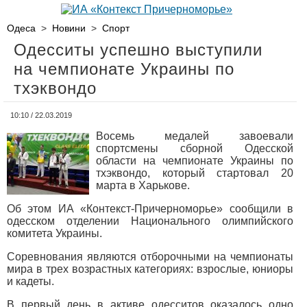
Одеса
>
Новини
>
Спорт
Одесситы успешно выступили
на чемпионате Украины по
тхэквондо
10:10 / 22.03.2019
Восемь медалей завоевали
спортсмены сборной Одесской
области на чемпионате Украины по
тхэквондо, который стартовал 20
марта в Харькове.
Об этом ИА «Контекст-Причерноморье» сообщили в
одесском отделении Национального олимпийского
комитета Украины.
Соревнования являются отборочными на чемпионаты
мира в трех возрастных категориях: взрослые, юниоры
и кадеты.
В первый день в активе одесситов оказалось одно