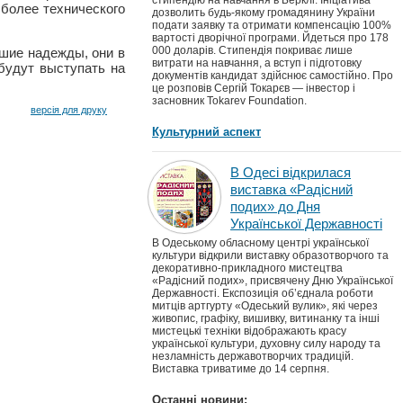
стипендію на навчання в Берклі. Ініціатива
 более технического
дозволить будь-якому громадянину України
подати заявку та отримати компенсацію 100%
вартості дворічної програми. Йдеться про 178
000 доларів. Стипендія покриває лише
шие надежды, они в
витрати на навчання, а вступ і підготовку
будут выступать на
документів кандидат здійснює самостійно. Про
це розповів Сергій Токарєв — інвестор і
засновник Tokarev Foundation.
версія для друку
Культурний аспект
В Одесі відкрилася
виставка «Радісний
подих» до Дня
Української Державності
В Одеському обласному центрі української
культури відкрили виставку образотворчого та
декоративно-прикладного мистецтва
«Радісний подих», присвячену Дню Української
Державності. Експозиція об’єднала роботи
митців артгурту «Одеський вулик», які через
живопис, графіку, вишивку, витинанку та інші
мистецькі техніки відображають красу
української культури, духовну силу народу та
незламність державотворчих традицій.
Виставка триватиме до 14 серпня.
Останні новини: