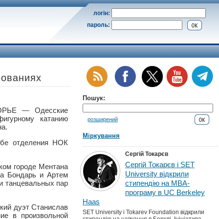
логін:
пароль:
нованиях
Пошук:
ОРЬЕ — Одесские
фигурному катанию
розширений
а.
Міркування
жбе отделения НОК
Сергій Токарєв
Сергій Токарєв і SET
ком городе Ментана
University відкрили
а Бондарь и Артем
ди танцевальных пар
стипендію на MBA-
програму в UC Berkeley
Haas
ский дуэт Станислав
SET University і Tokarev Foundation відкрили
ие в произвольной