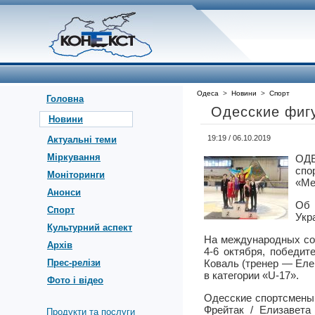
Одеса
>
Новини
>
Спорт
Головна
Одесские фиг
Новини
19:19 / 06.10.2019
Актуальні теми
Міркування
ОД
спо
Моніторинги
«Me
Анонси
Об 
Спорт
Укр
Культурний аспект
На международных сор
Архів
4-6 октября, победи
Прес-релізи
Коваль (тренер — Еле
в категории «U-17».
Фото і відео
Одесские спортсмены 
Фрейтак / Елизавета
Продукти та послуги