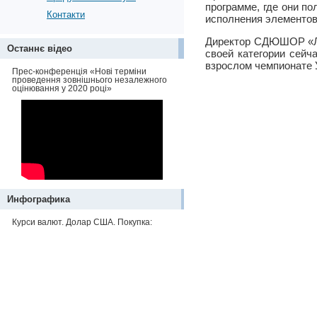
программе, где они п
Контакти
исполнения элементов
Директор СДЮШОР «Ль
Останнє відео
своей категории сейч
взрослом чемпионате У
Прес-конференція «Нові терміни
проведення зовнішнього незалежного
оцінювання у 2020 році»
Инфографика
Курси валют. Долар США. Покупка: