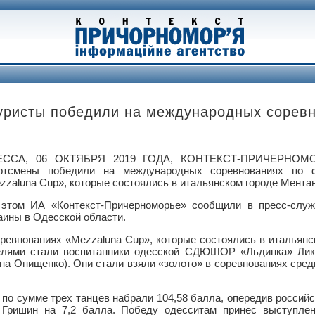
уристы победили на международных сорев
ЕССА, 06 ОКТЯБРЯ 2019 ГОДА, КОНТЕКСТ-ПРИЧЕРНОМ
ртсмены победили на международных соревнованиях по 
zzaluna Cup», которые состоялись в итальянском городе Ментан
этом ИА «Контекст-Причерноморье» сообщили в пресс-слу
аины в Одесской области.
евнованиях «Mezzaluna Cup», которые состоялись в итальянс
телями стали воспитанники одесской СДЮШОР «Льдинка» Лик
на Онищенко). Они стали взяли «золото» в соревнованиях сре
по сумме трех танцев набрали 104,58 балла, опередив россий
 Гришин на 7,2 балла. Победу одесситам принес выступлен