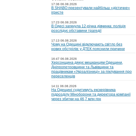
17:36 06.08.2026
В SHABO презентували найбільш «дієтичне»
ігристе
17:23 06.08.2026
В Одесі загинула 12-річна дівчинка: поліція
розслідує обставини трагедії
17:13 06.08.2026
Чому на Одещині відключають світло без
нових обстрілів: у ДТЕК пояснили причини
16:47 06.08.2026
Херсонщина дякує мешканцям Одещини,
Дніпропетровщини та Львівщини та
працівникам «Укрзалізниці» за піклування про
переселенців
14:11 06.08.2026
На Одещині судитимуть екскерівника
підрозділу Міноборони та директора компанії
через збитки на 46,7 млн грн