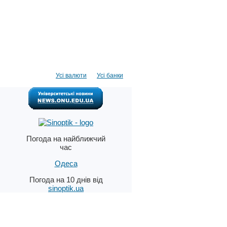
Усі валюти
Усі банки
Погода на найближчий
час
Одеса
Погода на 10 днів від
sinoptik.ua