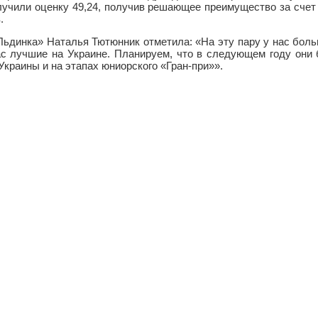
олучили оценку 49,24, получив решающее преимущество за счет
.
динка» Наталья Тютюнник отметила: «На эту пару у нас боль
ас лучшие на Украине. Планируем, что в следующем году они 
краины и на этапах юниорского «Гран-при»».