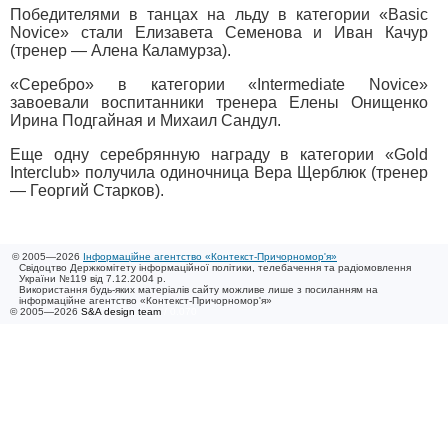
Победителями в танцах на льду в категории «Basic
Novice» стали Елизавета Семенова и Иван Качур
(тренер — Алена Каламурза).
«Серебро» в категории «Intermediate Novice»
завоевали воспитанники тренера Елены Онищенко
Ирина Подгайная и Михаил Сандул.
Еще одну серебрянную награду в категории «Gold
Interclub» получила одиночница Вера Щерблюк (тренер
— Георгий Старков).
© 2005—2026
Інформаційне агентство «Контекст-Причорномор'я»
Свідоцтво Держкомітету інформаційної політики, телебачення та радіомовлення
України №119 від 7.12.2004 р.
Використання будь-яких матеріалів сайту можливе лише з посиланням на
інформаційне агентство «Контекст-Причорномор'я»
© 2005—2026
S&A design team
/ 0.070