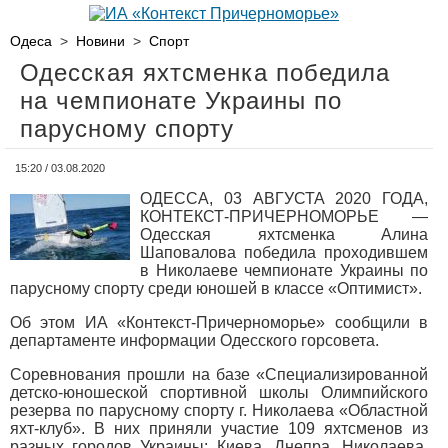
Одеса
>
Новини
>
Спорт
Одесская яхтсменка победила
на чемпионате Украины по
парусному спорту
15:20 / 03.08.2020
ОДЕССА, 03 АВГУСТА 2020 ГОДА,
КОНТЕКСТ-ПРИЧЕРНОМОРЬЕ —
Одесская яхтсменка Алина
Шаповалова победила проходившем
в Николаеве чемпионате Украины по
парусному спорту среди юношей в классе «Оптимист».
Об этом ИА «Контекст-Причерноморье» сообщили в
департаменте информации Одесского горсовета.
Соревнования прошли на базе «Специализированной
детско-юношеской спортивной школы Олимпийского
резерва по парусному спорту г. Николаева «Областной
яхт-клуб». В них приняли участие 109 яхтсменов из
разных городов Украины: Киева, Днепра, Николаева,