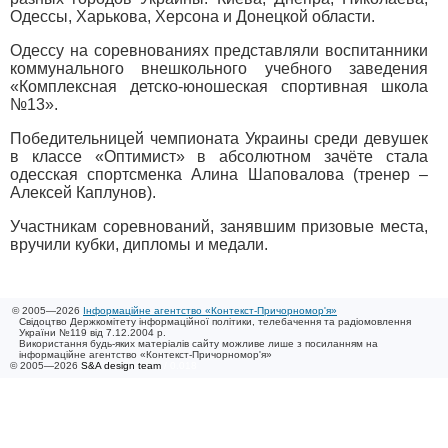
Одессы, Харькова, Херсона и Донецкой области.
Одессу на соревнованиях представляли воспитанники
коммунального внешкольного учебного заведения
«Комплексная детско-юношеская спортивная школа
№13».
Победительницей чемпионата Украины среди девушек
в классе «Оптимист» в абсолютном зачёте стала
одесская спортсменка Алина Шаповалова (тренер –
Алексей Каплунов).
Участникам соревнований, занявшим призовые места,
вручили кубки, дипломы и медали.
© 2005—2026
Інформаційне агентство «Контекст-Причорномор'я»
Свідоцтво Держкомітету інформаційної політики, телебачення та радіомовлення
України №119 від 7.12.2004 р.
Використання будь-яких матеріалів сайту можливе лише з посиланням на
інформаційне агентство «Контекст-Причорномор'я»
© 2005—2026
S&A design team
/ 0.018