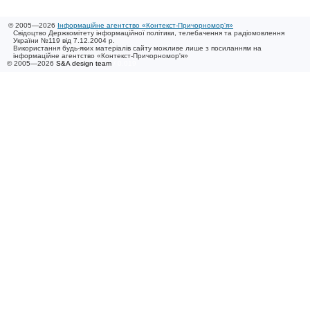
© 2005—2026
Інформаційне агентство «Контекст-Причорномор'я»
Свідоцтво Держкомітету інформаційної політики, телебачення та радіомовлення
України №119 від 7.12.2004 р.
Використання будь-яких матеріалів сайту можливе лише з посиланням на
інформаційне агентство «Контекст-Причорномор'я»
© 2005—2026
S&A design team
/ 0.019