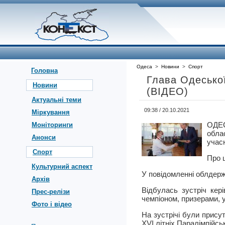
Одеса
>
Новини
>
Спорт
Головна
Глава Одеської
Новини
(ВІДЕО)
Актуальні теми
09:38 / 20.10.2021
Міркування
ОДЕ
Моніторинги
обла
Анонси
учасн
Спорт
Про 
Культурний аспект
У повідомленні облдерж
Архів
Відбулась зустріч кер
Прес-релізи
чемпіоном, призерами, у
Фото і відео
На зустрічі були прису
ХVІ літніх Паралімпійсь