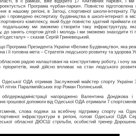
бласті, в її рамках, вже відкрито 17 «Активних парків», і 
роектується Програма «урбан-парки». Повністю підготовлена 
ння в нашому регіоні, в Затоці, спортивної школи-інтернату. П
ю і проведено експертизу будівництва в школі-інтернаті в міс
 спортивного комплексу, який буде повністю здатний приймати є
в подальшому ми зможемо створити таку інфраструктуру, як
у, до занять спортом дітей і молодь і ми зможемо знаходити ті 
 п’єдесталу» – сказав Сергій Гриневецький.
що Програма Президента України «Велике Будівництво», яка реал
на і її головна мета – Стратегія людського розвитку та здорова У
бласною радою налаштовані на конструктивну роботу, і хочу за
 пріоритетів, який дійсно впливає на стан людського розвит
ви Одеської ОДА отримав Заслужений майстер спорту України
VІ літніх Паралімпійських ігор Роман Полянський.
облдержадміністрації нагороджено Валентина Дондікова і 
ня грошової допомоги від Одеської ОДА отримали 7 спортсменів
ортсменів, слова подяки за всебічну підтримку спорту на Оде
спортивної інфраструктури в регіоні, голові Одеської ОДА Се
еської обласної ДЮСШ стрільби, особистий тренер Дорошенк