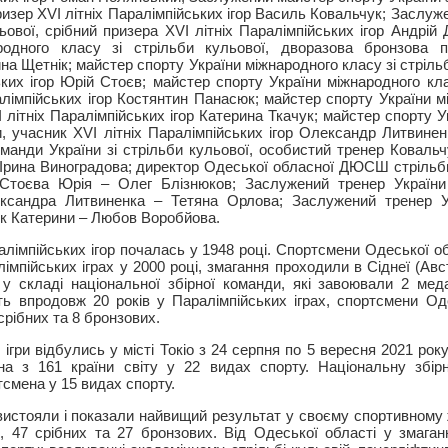
ризер ХVІ літніх Паралімпійських ігор Василь Ковальчук; Заслу
льової, срібний призера ХVІ літніх Паралімпійських ігор Андрі
родного класу зі стрільби кульової, дворазова бронзова п
ина Щетнік; майстер спорту України міжнародного класу зі стріль
ьких ігор Юрій Стоєв; майстер спорту України міжнародного кла
алімпійських ігор Костянтин Панасюк; майстер спорту України м
 літніх Паралімпійських ігор Катерина Ткачук; майстер спорту 
и, учасник ХVІ літніх Паралімпійських ігор Олександр Литвинен
оманди України зі стрільби кульової, особистий тренер Коваль
 Ірина Виноградова; директор Одеської обласної ДЮСШ стрільб
Стоєва Юрія – Олег Блізнюков; Заслужений тренер України 
ксандра Литвиненка – Тетяна Орлова; Заслужений тренер У
ук Катерини – Любов Воробйова.
алімпійських ігор почалась у 1948 році. Спортсмени Одеської о
лімпійських іграх у 2000 році, змагання проходили в Сіднеї (Авс
у складі національної збірної команди, які завоювали 2 мед
ть впродовж 20 років у Паралімпійських іграх, спортсмени О
срібних та 8 бронзових.
і ігри відбулись у місті Токіо з 24 серпня по 5 вересня 2021 рок
на з 161 країни світу у 22 видах спорту. Національну збір
смена у 15 видах спорту.
вистояли і показали найвищий результат у своєму спортивному 
і, 47 срібних та 27 бронзових. Від Одеської області у змага