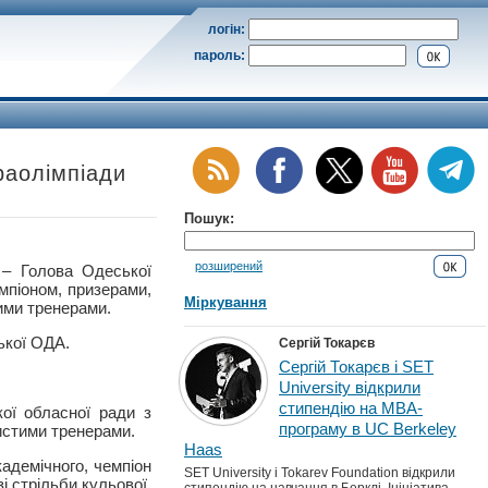
логін:
пароль:
раолімпіади
Пошук:
розширений
 Голова Одеської
емпіоном, призерами,
Міркування
тими тренерами.
ької ОДА.
Сергій Токарєв
Сергій Токарєв і SET
University відкрили
стипендію на MBA-
кої обласної ради з
програму в UC Berkeley
бистими тренерами.
Haas
адемічного, чемпіон
SET University і Tokarev Foundation відкрили
і стрільби кульової,