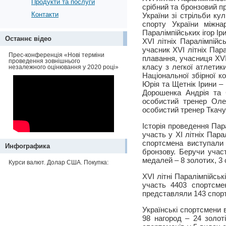
Продукти та послуги
срібний та бронзовий п
Контакти
України зі стрільби ку
спорту України міжна
Паралімпійських ігор Ір
Останнє відео
ХVІ літніх Паралімпійс
учасник ХVІ літніх Пар
Прес-конференція «Нові терміни
плавання, учасниця ХVІ
проведення зовнішнього
класу з легкої атлетик
незалежного оцінювання у 2020 році»
Національної збірної к
Юрія та Щетнік Ірини –
Дорошенка Андрія та 
особистий тренер Оле
особистий тренер Ткач
Історія проведення Пар
участь у ХІ літніх Пара
спортсмена виступали 
Инфографика
бронзову. Беручи учас
медалей – 8 золотих, 3 
Курси валют. Долар США. Покупка:
XVІ літні Паралімпійськ
участь 4403 спортсме
представляли 143 спорт
Українські спортсмени 
98 нагород – 24 золот