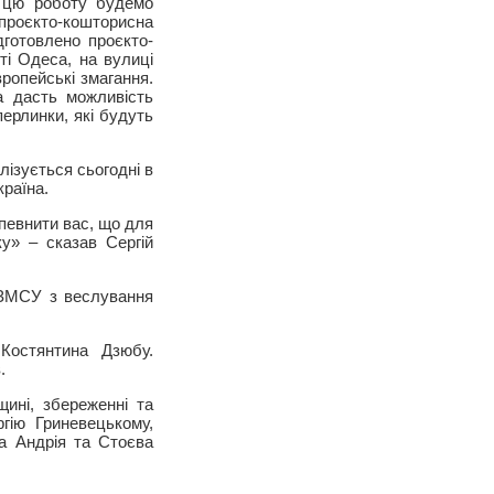
ми цю роботу будемо
проєкто-кошторисна
ідготовлено проєкто-
ті Одеса, на вулиці
вропейські змагання.
а дасть можливість
перлинки, які будуть
ізується сьогодні в
країна.
певнити вас, що для
ку» – сказав Сергій
 ЗМСУ з веслування
Костянтина Дзюбу.
.
щині, збереженні та
ргію Гриневецькому,
а Андрія та Стоєва