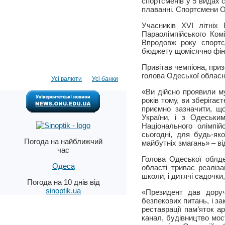
спортсменів у 5 видах с
плаванні. Спортсмени О
Учасників ХVI літніх
Параолімпійського Ком
Впродовж року спортс
бюджету щомісячно фін
Привітав чемпіона, приз
голова Одеської обласно
Усі валюти
Усі банки
«Ви дійсно проявили му
років тому, ви зберіга
приємно зазначити, що
України, і з Одеськи
Національного олімпі
сьогодні, для будь-як
Погода на найближчий
майбутніх змагань» – в
час
Голова Одеської облдер
Одеса
області триває реаліз
школи, і дитячі садочки,
Погода на 10 днів від
sinoptik.ua
«Президент дав доруч
безпекових питань, і за
реставрації пам’яток а
канал, будівництво мос