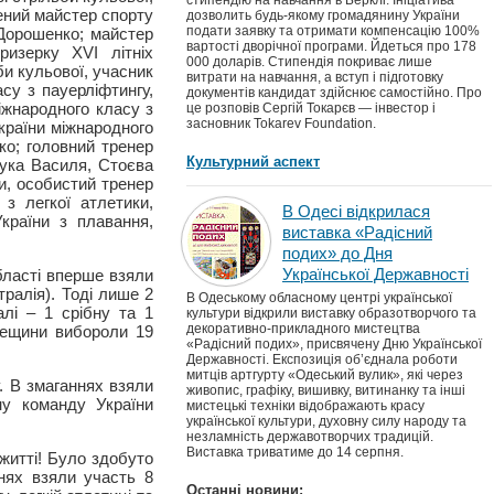
стипендію на навчання в Берклі. Ініціатива
жений майстер спорту
дозволить будь-якому громадянину України
подати заявку та отримати компенсацію 100%
й Дорошенко; майстер
вартості дворічної програми. Йдеться про 178
ризерку ХVІ літніх
000 доларів. Стипендія покриває лише
би кульової, учасник
витрати на навчання, а вступ і підготовку
су з пауерліфтингу,
документів кандидат здійснює самостійно. Про
іжнародного класу з
це розповів Сергій Токарєв — інвестор і
засновник Tokarev Foundation.
України міжнародного
ко; головний тренер
Культурний аспект
чука Василя, Стоєва
и, особистий тренер
з легкої атлетики,
В Одесі відкрилася
країни з плавання,
виставка «Радісний
подих» до Дня
Української Державності
бласті вперше взяли
тралія). Тоді лише 2
В Одеському обласному центрі української
алі – 1 срібну та 1
культури відкрили виставку образотворчого та
декоративно-прикладного мистецтва
дещини вибороли 19
«Радісний подих», присвячену Дню Української
Державності. Експозиція об’єднала роботи
митців артгурту «Одеський вулик», які через
у. В змаганнях взяли
живопис, графіку, вишивку, витинанку та інші
ну команду України
мистецькі техніки відображають красу
української культури, духовну силу народу та
незламність державотворчих традицій.
Виставка триватиме до 14 серпня.
житті! Було здобуто
ннях взяли участь 8
Останні новини: