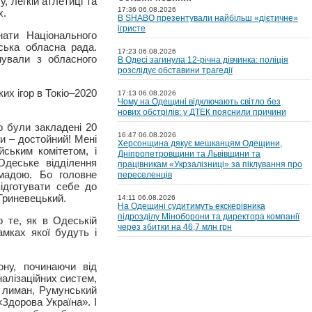
, легкій атлетиці та
17:36 06.08.2026
х.
В SHABO презентували найбільш «дієтичне»
ігристе
нати Національного
ська обласна рада.
17:23 06.08.2026
мували з обласного
В Одесі загинула 12-річна дівчинка: поліція
розслідує обставини трагедії
их ігор в Токіо–2020
17:13 06.08.2026
Чому на Одещині відключають світло без
нових обстрілів: у ДТЕК пояснили причини
що були закладені 20
16:47 06.08.2026
ни – достойний! Мені
Херсонщина дякує мешканцям Одещини,
ським комітетом, і
Дніпропетровщини та Львівщини та
Одеське відділення
працівникам «Укрзалізниці» за піклування про
омадою. Бо головне
переселенців
ідготувати себе до
Гриневецький.
14:11 06.08.2026
На Одещині судитимуть екскерівника
підрозділу Міноборони та директора компанії
о те, як в Одеській
через збитки на 46,7 млн грн
амках якої будуть і
ону, починаючи від
налізаційних систем,
й лиман, Румунський
Здорова Україна». І