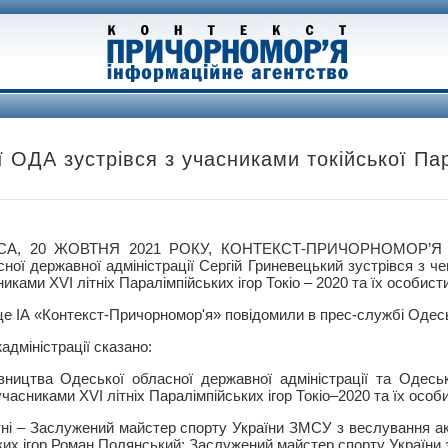
 ОДА зустрівся з учасниками токійської Па
СА, 20 ЖОВТНЯ 2021 РОКУ, КОНТЕКСТ-ПРИЧОРНОМОР’Я –
сної державної адміністрації Сергій Гриневецький зустрівся з ч
иками ХVІ літніх Паралімпійських ігор Токіо – 2020 та їх особис
це ІА «Контекст-Причорномор'я» повідомили в прес-службі Одес
адміністрації сказано:
івництва Одеської обласної державної адміністрації та Одесь
часниками ХVІ літніх Паралімпійських ігор Токіо–2020 та їх осо
тні – Заслужений майстер спорту України ЗМСУ з веслування ак
ких ігор Роман Полянський; Заслужений майстер спорту України з