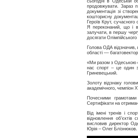
сьогодні в Одеській о
продовжувати. Зараз п
документація зі створе
кошторисну документаці
Героїв Крут, сучасного
Я переконаний, що і 
залучати, в першу черг
досягати Олімпійського
Голова ОДА відзначив, 
області –– багатовектор
«Ми разом з Одеською о
нас спорт – це один з
Гриневецький.
Золоту відзнаку голо
академічного, чемпіон Х
Почесними грамотами 
Сертифікати на отриман
Від імені тренів і сп
відновлення об’єктів 
висловив директор Од
Юрія – Олег Блізнюков.