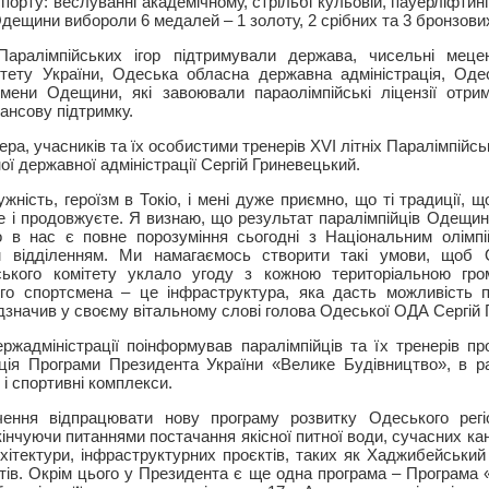
порту: веслуванні академічному, стрільбі кульовій, пауерліфтингу
дещини вибороли 6 медалей – 1 золоту, 2 срібних та 3 бронзови
 Паралімпійських ігор підтримували держава, чисельні меце
ітету України, Одеська обласна державна адміністрація, Оде
мени Одещини, які завоювали параолімпійські ліцензії отри
ансову підтримку.
ера, учасників та їх особистими тренерів ХVІ літніх Паралімпійськ
ї державної адміністрації Сергій Гриневецький.
жність, героїзм в Токіо, і мені дуже приємно, що ті традиції, 
єте і продовжуєте. Я визнаю, що результат паралімпійців Одещи
 в нас є повне порозуміння сьогодні з Національним олімпій
м відділенням. Ми намагаємось створити такі умови, щоб 
йського комітету уклало угоду з кожною територіальною гр
ого спортсмена – це інфраструктура, яка дасть можливість п
ідзначив у своєму вітальному слові голова Одеської ОДА Сергій 
жадміністрації поінформував паралімпійців та їх тренерів пр
ація Програми Президента України «Велике Будівництво», в р
 і спортивні комплекси.
ення відпрацювати нову програму розвитку Одеського регі
кінчуючи питаннями постачання якісної питної води, сучасних ка
рхітектури, інфраструктурних проєктів, таких як Хаджибейськи
тів. Окрім цього у Президента є ще одна програма – Програма «