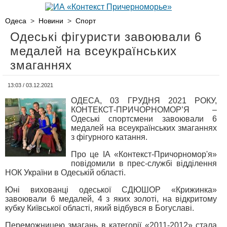
Одеса
>
Новини
>
Спорт
Одеські фігуристи завоювали 6
медалей на всеукраїнських
змаганнях
13:03 / 03.12.2021
ОДЕСА, 03 ГРУДНЯ 2021 РОКУ,
КОНТЕКСТ-ПРИЧОРНОМОР’Я –
Одеські спортсмени завоювали 6
медалей на всеукраїнських змаганнях
з фігурного катання.
Про це ІА «Контекст-Причорномор'я»
повідомили в прес-службі відділення
НОК України в Одеській області.
Юні вихованці одеської СДЮШОР «Крижинка»
завоювали 6 медалей, 4 з яких золоті, на відкритому
кубку Київської області, який відбувся в Богуславі.
Переможницею змагань в категорії «2011-2012» стала