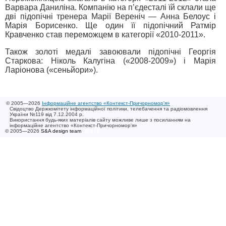
Варвара Даниліна. Компанію на п’єдесталі їй склали ще
дві підопічні тренера Марії Вереніч — Анна Белоус і
Марія Борисенко. Ще один її підопічний Ратмір
Кравченко став переможцем в категорії «2010-2011».
Також золоті медалі завоювали підопічні Георгія
Старкова: Ніколь Калугіна («2008-2009») і Марія
Ларіонова («сеньйори»).
© 2005—2026
Інформаційне агентство «Контекст-Причорномор'я»
Свідоцтво Держкомітету інформаційної політики, телебачення та радіомовлення
України №119 від 7.12.2004 р.
Використання будь-яких матеріалів сайту можливе лише з посиланням на
інформаційне агентство «Контекст-Причорномор'я»
© 2005—2026
S&A design team
/ 0.019