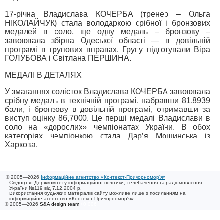
17-річна Владислава КОЧЕРБА (тренер – Ольга
НІКОЛАЙЧУК) стала володаркою срібної і бронзових
медалей в соло, ще одну медаль – бронзову –
завоювала збірна Одеської області — в довільній
програмі в групових вправах. Групу підготували Віра
ГОЛУБОВА і Світлана ПЕРШИНА.
МЕДАЛІ В ДЕТАЛЯХ
У змаганнях солісток Владислава КОЧЕРБА завоювала
срібну медаль в технічній програмі, набравши 81,8939
бали, і бронзову в довільній програмі, отримавши за
виступ оцінку 86,7000. Це перші медалі Владислави в
соло на «дорослих» чемпіонатах України. В обох
категоріях чемпіонкою стала Дар’я Мошинська із
Харкова.
© 2005—2026
Інформаційне агентство «Контекст-Причорномор'я»
Свідоцтво Держкомітету інформаційної політики, телебачення та радіомовлення
України №119 від 7.12.2004 р.
Використання будь-яких матеріалів сайту можливе лише з посиланням на
інформаційне агентство «Контекст-Причорномор'я»
© 2005—2026
S&A design team
/ 0.006