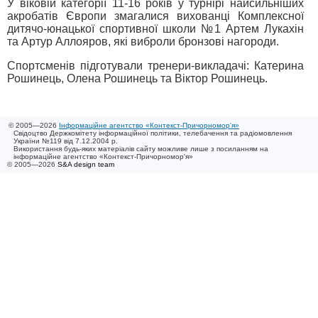
У віковій категорії 11-16 років у турнірі найсильніших
акробатів Європи змагалися вихованці Комплексної
дитячо-юнацької спортивної школи №1 Артем Лукахін
та Артур Аллояров, які виброли бронзові нагороди.
Спортсменів підготували тренери-викладачі: Катерина
Рошинець, Олена Рошинець та Віктор Рошинець.
© 2005—2026
Інформаційне агентство «Контекст-Причорномор'я»
Свідоцтво Держкомітету інформаційної політики, телебачення та радіомовлення
України №119 від 7.12.2004 р.
Використання будь-яких матеріалів сайту можливе лише з посиланням на
інформаційне агентство «Контекст-Причорномор'я»
© 2005—2026
S&A design team
/ 0.005