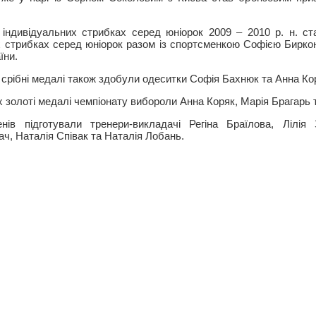
індивідуальних стрибках серед юніорок 2009 – 2010 р. н. ст
х стрибках серед юніорок разом із спортсменкою Софією Бирк
їни.
 срібні медалі також здобули одеситки Софія Бахнюк та Анна Ко
 золоті медалі чемпіонату вибороли Анна Коряк, Марія Брагарь 
нів підготували тренери-викладачі Регіна Браїлова, Лілія 
ач, Наталія Співак та Наталія Лобань.