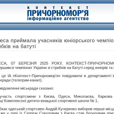
еса приймала учасників юніорського чемпіо
ибків на батуті
ЕСА, 07 БЕРЕЗНЯ 2025 РОКУ, КОНТЕКСТ-ПРИЧОРНОМ
ршився чемпіонат України зі стрибків на батуті серед юніорів та 
 це ІА «Контекст-Причорномор'я» повідомили в департаменті 
ькради (телеграм-канал).
овідомленні міськради сказано:
участь спортсмени з Києва, Одеси, Миколаєва, Харкова
ці Комплексної дитячо-юнацької спортивної школи № 1.
ибках одеський спортсмен Андрій Кучеренко виборов перше місц
н же у парі із Сергієм Соколовим з Києва став бронзовим пр