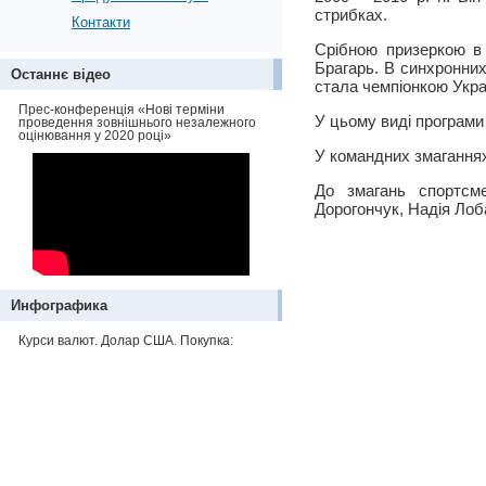
стрибках.
Контакти
Срібною призеркою в 
Брагарь. В синхронни
Останнє відео
стала чемпіонкою Укра
Прес-конференція «Нові терміни
У цьому виді програми
проведення зовнішнього незалежного
оцінювання у 2020 році»
У командних змаганнях
До змагань спортсме
Дорогончук, Надія Лоб
Инфографика
Курси валют. Долар США. Покупка: