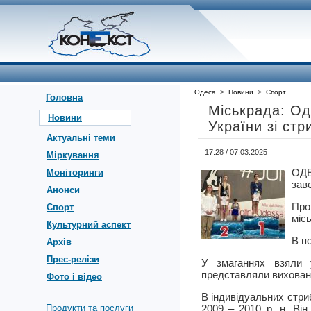
Одеса
>
Новини
>
Спорт
Головна
Міськрада: Од
Новини
України зі стр
Актуальні теми
17:28 / 07.03.2025
Міркування
ОД
Моніторинги
заве
Анонси
Про
Спорт
міс
Культурний аспект
В п
Архів
Прес-релізи
У змаганнях взяли 
представляли вихован
Фото і відео
В індивідуальних стр
Продукти та послуги
2009 – 2010 р. н. Ві