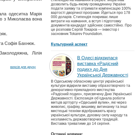
стипендію на навчання в Берклі. Ініціатива
дозволить будь-якому громадянину України
подати заявку та отримати компенсацію 100%
вартості дворічної програми. Йдеться про 178
ала одеситка Марія
000 доларів. Стипендія покриває лише
ою з Миколаєва вона
витрати на навчання, а вступ і підготовку
документів кандидат здійснює самостійно. Про
це розповів Сергій Токарєв — інвестор і
ряк.
засновник Tokarev Foundation.
та Софія Бахнюк.
Культурний аспект
Заколодяжна, Лілія
В Одесі відкрилася
виставка «Радісний
версія для друку
подих» до Дня
Української Державності
В Одеському обласному центрі української
культури відкрили виставку образотворчого та
декоративно-прикладного мистецтва
«Радісний подих», присвячену Дню Української
Державності. Експозиція об’єднала роботи
митців артгурту «Одеський вулик», які через
живопис, графіку, вишивку, витинанку та інші
мистецькі техніки відображають красу
української культури, духовну силу народу та
незламність державотворчих традицій.
Виставка триватиме до 14 серпня.
Останні новини: