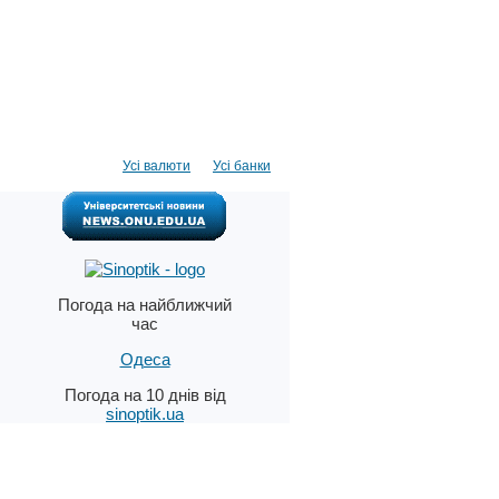
Усі валюти
Усі банки
Погода на найближчий
час
Одеса
Погода на 10 днів від
sinoptik.ua