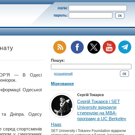
логін:
пароль:
нату
Пошук:
розширений
ОР’Я — В Одесі
юніорок.
Міркування
інформації Одеської
Сергій Токарєв
Сергій Токарєв і SET
University відкрили
стипендію на MBA-
 та Дніпра. Одесу
програму в UC Berkeley
Haas
е серед спортсменів
SET University і Tokarev Foundation відкрили
изером у синхронних