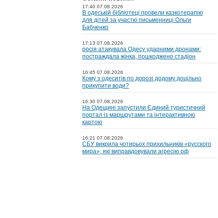
17:40 07.08.2026
В одеській бібліотеці провели казкотерапію
для дітей за участю письменниці Ольги
Бабченко
17:13 07.08.2026
росія атакувала Одесу ударними дронами:
постраждала жінка, пошкоджено стадіон
16:45 07.08.2026
Кому з одеситів по дорозі додому доцільно
прикупити води?
16:30 07.08.2026
На Одещині запустили Єдиний туристичний
портал із маршрутами та інтерактивною
картою
16:21 07.08.2026
СБУ викрила чотирьох прихильників «русского
мира», які виправдовували агресію рф