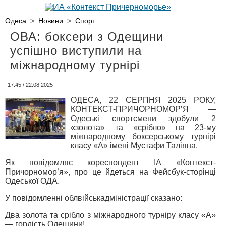
Одеса
>
Новини
>
Спорт
ОВА: боксери з Одещини
успішно виступили на
міжнародному турнірі
17:45 / 22.08.2025
ОДЕСА, 22 СЕРПНЯ 2025 РОКУ,
КОНТЕКСТ-ПРИЧОРНОМОР’Я —
Одеські спортсмени здобули 2
«золота» та «срібло» на 23-му
міжнародному боксерському турнірі
класу «А» імені Мустафи Таліяна.
Як повідомляє кореспондент ІА «Контекст-
Причорномор’я», про це йдеться на Фейсбук-сторінці
Одеської ОДА.
У повідомленні облвійськадміністрації сказано:
Два золота та срібло з міжнародного турніру класу «А»
— гордість Одещини!