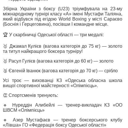
Збірна України з боксу (U23) тріумфувала на 23-му
міжнародному турнірі класу «А» імені Мустафи Таліяна,
який відбувся під егідою World Boxing у місті Сараєво
(Боснія і Герцеговина), посівши І командне місце.
🏆 У скарбничці Одеської області — три медалі:
🥇 Джамал Кулієв (вагова категорія до 75 кг) — золото
та титул найкращого боксера турніру!
🥇 Расул Гулієв (вагова категорія до 60 кг) — золото
🥈 Євгеній Іванюк (вагова категорія до 70 кг) — срібло
Усі троє — вихованці КЗ «Одеська обласна школа
вищої спортивної майстерності «Олімпієць».
👏 Спортсменів тренують:
🔹 Нуреддін Алибейлі — тренер-викладач КЗ «ОО
ШВСМ «Олімпієць»
🔹 Азер Мустафаєв — тренер боксерського клубу
«Лівша» ГО «Федерація боксу Одеської області»