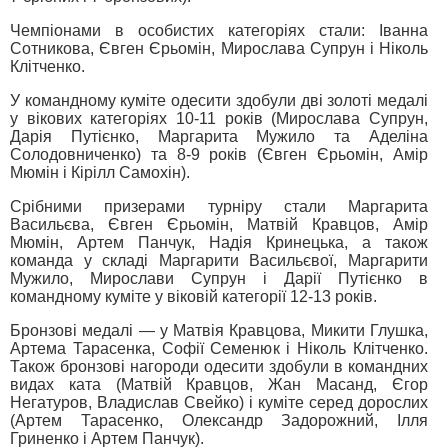
Чемпіонами в особистих категоріях стали: Іванна
Сотникова, Євген Єрьомін, Мирослава Супрун і Ніколь
Клітченко.
У командному куміте одесити здобули дві золоті медалі
у вікових категоріях 10-11 років (Мирослава Супрун,
Дарія Путієнко, Маргарита Мужило та Аделіна
Солодовниченко) та 8-9 років (Євген Єрьомін, Амір
Мюмін і Кірілл Самохін).
Срібними призерами турніру стали Маргарита
Васильєва, Євген Єрьомін, Матвій Кравцов, Амір
Мюмін, Артем Панчук, Надія Кринецька, а також
команда у складі Маргарити Васильєвої, Маргарити
Мужило, Мирослави Супрун і Дарії Путієнко в
командному куміте у віковій категорії 12-13 років.
Бронзові медалі — у Матвія Кравцова, Микити Глушка,
Артема Тарасенка, Софії Семенюк і Ніколь Клітченко.
Також бронзові нагороди одесити здобули в командних
видах ката (Матвій Кравцов, Жан Масанд, Єгор
Негатуров, Владислав Свейко) і куміте серед дорослих
(Артем Тарасенко, Олександр Задорожний, Ілля
Гриненко і Артем Панчук).