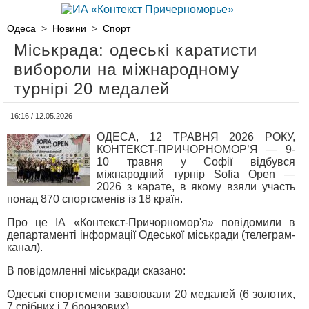
Одеса
>
Новини
>
Спорт
Міськрада: одеські каратисти
вибороли на міжнародному
турнірі 20 медалей
16:16 / 12.05.2026
ОДЕСА, 12 ТРАВНЯ 2026 РОКУ,
КОНТЕКСТ-ПРИЧОРНОМОР’Я — 9-
10 травня у Софії відбувся
міжнародний турнір Sofia Open —
2026 з карате, в якому взяли участь
понад 870 спортсменів із 18 країн.
Про це ІА «Контекст-Причорномор'я» повідомили в
департаменті інформації Одеської міськради (телеграм-
канал).
В повідомленні міськради сказано:
Одеські спортсмени завоювали 20 медалей (6 золотих,
7 срібних і 7 бронзових).