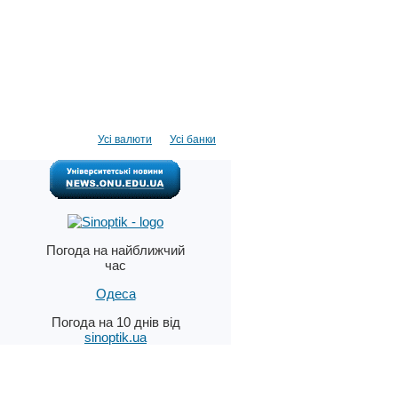
Усі валюти
Усі банки
Погода на найближчий
час
Одеса
Погода на 10 днів від
sinoptik.ua