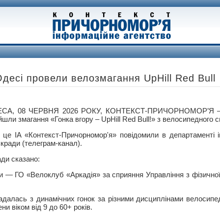
Одесі провели велозмагання UpHill Red Bull
СА, 08 ЧЕРВНЯ 2026 РОКУ, КОНТЕКСТ-ПРИЧОРНОМОР’Я — 
йшли змагання «Гонка вгору – UpHill Red Bull!» з велосипедного с
 це ІА «Контекст-Причорномор'я» повідомили в департаменті 
ькради (телеграм-канал).
ади сказано:
и — ГО «Велоклуб «Аркадія» за сприяння Управління з фізичної
адалась з динамічних гонок за різними дисциплінами велосипед
и віком від 9 до 60+ років.