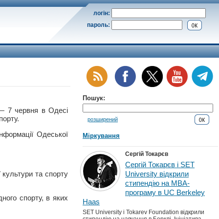
логін:
пароль:
Пошук:
7 червня в Одесі
порту.
розширений
інформації Одеської
Міркування
Сергій Токарєв
Сергій Токарєв і SET
 культури та спорту
University відкрили
стипендію на MBA-
програму в UC Berkeley
ного спорту, в яких
Haas
SET University і Tokarev Foundation відкрили