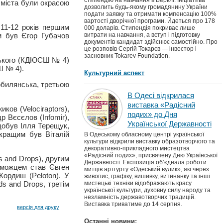
стипендію на навчання в Берклі. Ініціатива
і міста були окрасою
дозволить будь-якому громадянину України
подати заявку та отримати компенсацію 100%
вартості дворічної програми. Йдеться про 178
 11-12 років першим
000 доларів. Стипендія покриває лише
ім був Єгор Губачов
витрати на навчання, а вступ і підготовку
документів кандидат здійснює самостійно. Про
це розповів Сергій Токарєв — інвестор і
засновник Tokarev Foundation.
вського (КДЮСШ № 4)
Ш № 4).
Культурний аспект
обилянська, третьою
В Одесі відкрилася
виставка «Радісний
ов (Velociraptors),
подих» до Дня
р Вєсєлов (Infomir),
Української Державності
здобув Ілля Терещук,
 кращим був Віталій
В Одеському обласному центрі української
культури відкрили виставку образотворчого та
декоративно-прикладного мистецтва
«Радісний подих», присвячену Дню Української
 and Drops), другим
Державності. Експозиція об’єднала роботи
реможцем став Євген
митців артгурту «Одеський вулик», які через
Кордиш (Peloton). У
живопис, графіку, вишивку, витинанку та інші
ds and Drops, третім
мистецькі техніки відображають красу
української культури, духовну силу народу та
незламність державотворчих традицій.
Виставка триватиме до 14 серпня.
версія для друку
Останні новини: