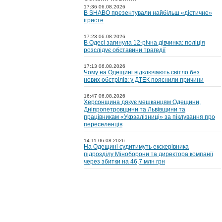
17:36 06.08.2026
В SHABO презентували найбільш «дієтичне»
ігристе
17:23 06.08.2026
В Одесі загинула 12-річна дівчинка: поліція
розслідує обставини трагедії
17:13 06.08.2026
Чому на Одещині відключають світло без
нових обстрілів: у ДТЕК пояснили причини
16:47 06.08.2026
Херсонщина дякує мешканцям Одещини,
Дніпропетровщини та Львівщини та
працівникам «Укрзалізниці» за піклування про
переселенців
14:11 06.08.2026
На Одещині судитимуть екскерівника
підрозділу Міноборони та директора компанії
через збитки на 46,7 млн грн