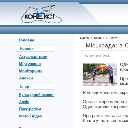
Одеса
>
Новини
>
Спорт
Головна
Міськрада: в 
Новини
15:58 / 08.06.2026
Актуальні теми
Міркування
ОДЕ
про
Моніторинги
Анонси
Про
міс
Спорт
В повідомленні міськр
Культурний аспект
Організатори велогонк
Архів
Одеської міської ради.
Прес-релізи
Програма змагань скл
Фото і відео
брали участь спортсмен