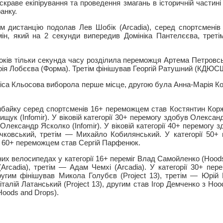
скраве екіпірування та проведення змагань в історичній частин
анку.
м дистанцію подолав Лев Шобік (Arcadia), серед спортсменів
мін, який на 2 секунди випередив Домініка Пантелєєва, трет
років тільки секунда часу розділила переможця Артема Петро
рія Лобєєва (Форма). Третім фінішував Георгій Ратушний (КДЮС
Аліса Кльосова виборола перше місце, другою була Анна-Марія К
байку серед спортсменів 16+ переможцем став Костянтин Коржик
ук (Infomir). У віковій категорії 30+ перемогу здобув Олександ
Олександр Ясколко (Infomir). У віковій категорії 40+ перемогу 
ячковський, третім — Михайло Кобилянський. У категорії 50+
ї 60+ переможцем став Сергій Парфенюк.
их велосипедах у категорії 16+ переміг Влад Самойленко (Hoods
Arcadia), третім — Адам Чемхі (Arcadia). У категорії 30+ пе
другим фінішував Микола Голубєв (Project 13), третім — Юрій 
Віталій Латанський (Project 13), другим став Ігор Демченко з Hoo
oods and Drops).