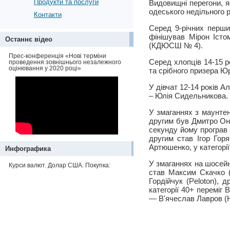
Продукти та послуги
Видовищні перегони, я
одеського недільного р
Контакти
Серед 9-річних перши
фінішував Мірон Істо
Останнє відео
(КДЮСШ № 4).
Прес-конференція «Нові терміни
Серед хлопців 14-15 
проведення зовнішнього незалежного
оцінювання у 2020 році»
та срібного призера Ю
У дівчат 12-14 років 
– Юлія Сидельникова.
У змаганнях з маунтен
другим був Дмитро Онищ
секунду йому програв 
другим став Ігор Гор
Артюшенко, у категорі
Инфографика
У змаганнях на шосейн
Курси валют. Долар США. Покупка:
став Максим Скачко (
Гордійчук (Peloton), 
категорії 40+ переміг 
— В'ячеслав Лавров (H