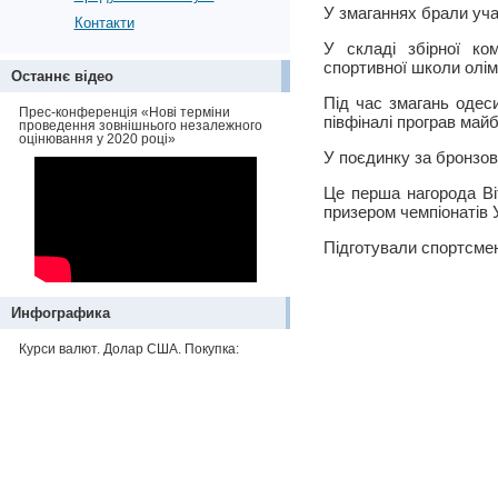
У змаганнях брали уча
Контакти
У складі збірної ко
спортивної школи олім
Останнє відео
Під час змагань одес
Прес-конференція «Нові терміни
півфіналі програв май
проведення зовнішнього незалежного
оцінювання у 2020 році»
У поєдинку за бронзов
Це перша нагорода Ві
призером чемпіонатів У
Підготували спортсмен
Инфографика
Курси валют. Долар США. Покупка: