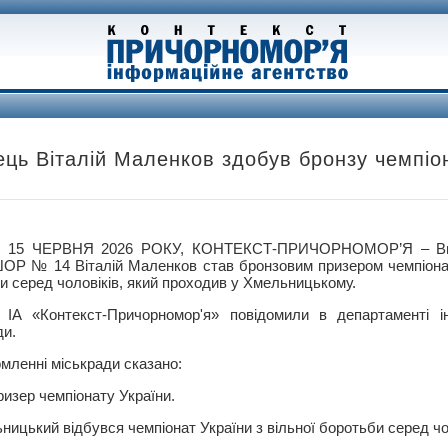
ць Віталій Маленков здобув бронзу чемпіо
 15 ЧЕРВНЯ 2026 РОКУ, КОНТЕКСТ-ПРИЧОРНОМОР’Я – Вих
 № 14 Віталій Маленков став бронзовим призером чемпіонату
и серед чоловіків, який проходив у Хмельницькому.
ІА «Контекст-Причорномор'я» повідомили в департаменті і
ди.
омленні міськради сказано:
изер чемпіонату України.
ницький відбувся чемпіонат України з вільної боротьби серед чо