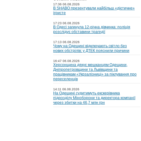
17:36 06.08.2026
В SHABO презентували найбільш «дієтичне»
ігристе
17:23 06.08.2026
В Одесі загинула 12-річна дівчинка: поліція
розслідує обставини трагедії
17:13 06.08.2026
Чому на Одещині відключають світло без
нових обстрілів: у ДТЕК пояснили причини
16:47 06.08.2026
Херсонщина дякує мешканцям Одещини,
Дніпропетровщини та Львівщини та
працівникам «Укрзалізниці» за піклування про
переселенців
14:11 06.08.2026
На Одещині судитимуть екскерівника
підрозділу Міноборони та директора компанії
через збитки на 46,7 млн грн