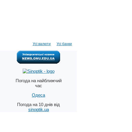
Усі валюти
Усі банки
Погода на найближчий
час
Одеса
Погода на 10 днів від
sinoptik.ua