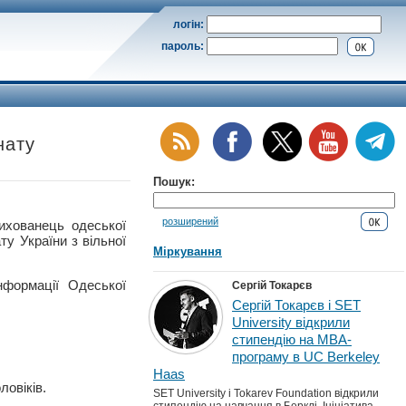
логін:
пароль:
нату
Пошук:
розширений
ованець одеської
 України з вільної
Міркування
нформації Одеської
Сергій Токарєв
Сергій Токарєв і SET
University відкрили
стипендію на MBA-
програму в UC Berkeley
Haas
ловіків.
SET University і Tokarev Foundation відкрили