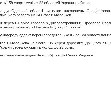
сть 159 спортсменів із 22 областей України та Києва.
манди Одеської області виступав вихованець Спеціалізован
пійського резерву № 14 Віталій Маленков.
ит переміг Сабіра Гараєва з Дніпропетровщини, Ярослава Павл
бутньому чемпіону з Полтави Богдану Олійнику.
у нагороду одесит переміг представника Київської області Дани
талія Маленкова на змаганнях серед дорослих. До цього він 
країни серед юніорів та молоді до 23 років.
а тренери-викладачі Віктор Єфтєні та Семен Радулов.