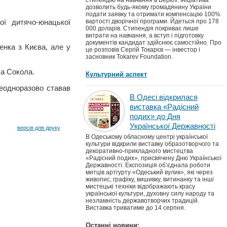
стипендію на навчання в Берклі. Ініціатива
дозволить будь-якому громадянину України
подати заявку та отримати компенсацію 100%
ої дитячо-юнацької
вартості дворічної програми. Йдеться про 178
000 доларів. Стипендія покриває лише
витрати на навчання, а вступ і підготовку
документів кандидат здійснює самостійно. Про
енка з Києва, але у
це розповів Сергій Токарєв — інвестор і
засновник Tokarev Foundation.
ла Сокола.
Культурний аспект
неодноразово ставав
В Одесі відкрилася
виставка «Радісний
подих» до Дня
Української Державності
версія для друку
В Одеському обласному центрі української
культури відкрили виставку образотворчого та
декоративно-прикладного мистецтва
«Радісний подих», присвячену Дню Української
Державності. Експозиція об’єднала роботи
митців артгурту «Одеський вулик», які через
живопис, графіку, вишивку, витинанку та інші
мистецькі техніки відображають красу
української культури, духовну силу народу та
незламність державотворчих традицій.
Виставка триватиме до 14 серпня.
Останні новини: