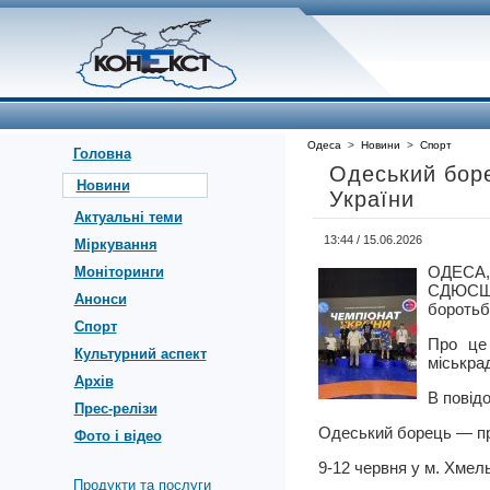
Одеса
>
Новини
>
Спорт
Головна
Одеський боре
Новини
України
Актуальні теми
13:44 / 15.06.2026
Міркування
ОДЕСА,
Моніторинги
СДЮСШОР
Анонси
боротьб
Спорт
Про це 
Культурний аспект
міськра
Архів
В повід
Прес-релізи
Одеський борець — пр
Фото і відео
9-12 червня у м. Хмель
Продукти та послуги