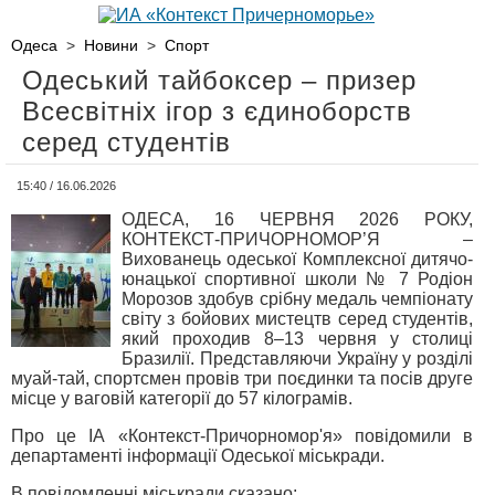
Одеса
>
Новини
>
Спорт
Одеський тайбоксер – призер
Всесвітніх ігор з єдиноборств
серед студентів
15:40 / 16.06.2026
ОДЕСА, 16 ЧЕРВНЯ 2026 РОКУ,
КОНТЕКСТ-ПРИЧОРНОМОР’Я –
Вихованець одеської Комплексної дитячо-
юнацької спортивної школи № 7 Родіон
Морозов здобув срібну медаль чемпіонату
світу з бойових мистецтв серед студентів,
який проходив 8–13 червня у столиці
Бразилії. Представляючи Україну у розділі
муай-тай, спортсмен провів три поєдинки та посів друге
місце у ваговій категорії до 57 кілограмів.
Про це ІА «Контекст-Причорномор'я» повідомили в
департаменті інформації Одеської міськради.
В повідомленні міськради сказано: