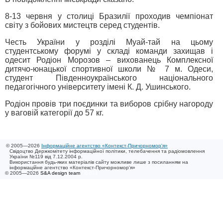
8-13 червня у столиці Бразилії проходив чемпіонат
світу з бойових мистецтв серед студентів.
Честь України у розділі Муай-тай на цьому
студентському форумі у складі команди захищав і
одесит Родіон Морозов – вихованець Комплексної
дитячо-юнацької спортивної школи № 7 м. Одеси,
студент Південноукраїнського національного
педагогічного університету імені К. Д. Ушинського.
Родіон провів три поєдинки та виборов срібну нагороду
у ваговій категорії до 57 кг.
© 2005—2026
Інформаційне агентство «Контекст-Причорномор'я»
Свідоцтво Держкомітету інформаційної політики, телебачення та радіомовлення
України №119 від 7.12.2004 р.
Використання будь-яких матеріалів сайту можливе лише з посиланням на
інформаційне агентство «Контекст-Причорномор'я»
© 2005—2026
S&A design team
/ 0.021