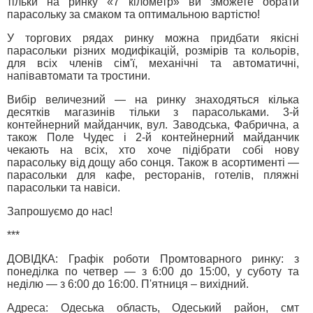
тільки на ринку «7 кілометр» ви зможете обрати
парасольку за смаком та оптимальною вартістю!
У торгових рядах ринку можна придбати якісні
парасольки різних модифікацій, розмірів та кольорів,
для всіх членів сім'ї, механічні та автоматичні,
напівавтомати та тростини.
Вибір величезний — на ринку знаходяться кілька
десятків магазинів тільки з парасольками. 3-й
контейнерний майданчик, вул. Заводська, Фабрична, а
також Поле Чудес і 2-й контейнерний майданчик
чекають на всіх, хто хоче підібрати собі нову
парасольку від дощу або сонця. Також в асортименті —
парасольки для кафе, ресторанів, готелів, пляжні
парасольки та навіси.
Запрошуємо до нас!
***
ДОВІДКА: Графік роботи Промтоварного ринку: з
понеділка по четвер — з 6:00 до 15:00, у суботу та
неділю — з 6:00 до 16:00. П'ятниця – вихідний.
Адреса: Одеська область, Одеський район, смт