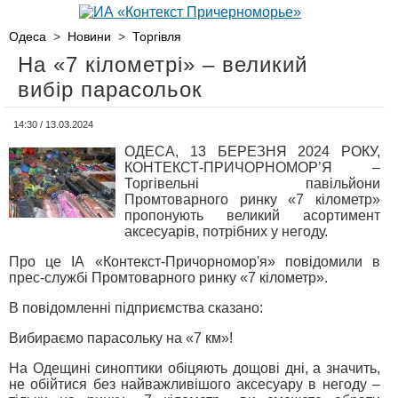
Одеса
>
Новини
>
Торгівля
На «7 кілометрі» – великий
вибір парасольок
14:30 / 13.03.2024
ОДЕСА, 13 БЕРЕЗНЯ 2024 РОКУ,
КОНТЕКСТ-ПРИЧОРНОМОР’Я –
Торгівельні павільйони
Промтоварного ринку «7 кілометр»
пропонують великий асортимент
аксесуарів, потрібних у негоду.
Про це ІА «Контекст-Причорномор'я» повідомили в
прес-службі Промтоварного ринку «7 кілометр».
В повідомленні підприємства сказано:
Вибираємо парасольку на «7 км»!
На Одещині синоптики обіцяють дощові дні, а значить,
не обійтися без найважливішого аксесуару в негоду –