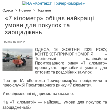
Одеса
>
Новини
>
Торгівля
«7 кілометр» обіцяє найкращі
умови для покупок та
заощаджень
15:38 / 16.10.2025
ОДЕСА, 16 ЖОВТНЯ 2025 РОКУ,
КОНТЕКСТ-ПРИЧОРНОМОР’Я –
Торгівельні павільйони
Промтоварного ринку «7 кілометр»
пропонують привабливі умови для
оптових та роздрібних закупок.
Про це ІА «Контекст-Причорномор'я» повідомили в
прес-службі Промтоварного ринку «7 кілометр».
У повідомленні підприємства сказано:
На «7 кілометрі» — найкращі умови для покупок та
заощаджень!👍