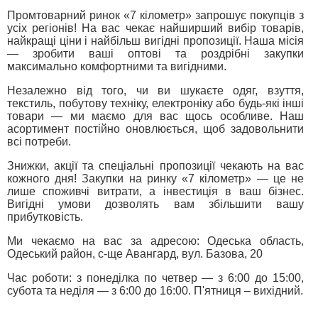
Промтоварний ринок «7 кілометр» запрошує покупців з
усіх регіонів! На вас чекає найширший вибір товарів,
найкращі ціни і найбільш вигідні пропозиції. Наша місія
— зробити ваші оптові та роздрібні закупки
максимально комфортними та вигідними.
Незалежно від того, чи ви шукаєте одяг, взуття,
текстиль, побутову техніку, електроніку або будь-які інші
товари — ми маємо для вас щось особливе. Наш
асортимент постійно оновлюється, щоб задовольнити
всі потреби.
Знижки, акції та спеціальні пропозиції чекають на вас
кожного дня! Закупки на ринку «7 кілометр» — це не
лише споживчі витрати, а інвестиція в ваш бізнес.
Вигідні умови дозволять вам збільшити вашу
прибутковість.
Ми чекаємо на вас за адресою: Одеська область,
Одеський район, с-ще Авангард, вул. Базова, 20
Час роботи: з понеділка по четвер — з 6:00 до 15:00,
субота та неділя — з 6:00 до 16:00. П'ятниця – вихідний.