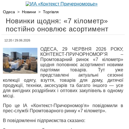
Одеса
>
Новини
>
Торгівля
Новинки щодня: «7 кілометр»
постійно оновлює асортимент
12:20 / 29.06.2026
ОДЕСА, 29 ЧЕРВНЯ 2026 РОКУ,
КОНТЕКСТ-ПРИЧОРНОМОР’Я –
Промтоварний ринок «7 кілометр»
щодня поповнює асортимент новими
партіями товарів. Тут уже
представлені актуальні сезонні
колекції одягу, взуття, товарів для дому, дитячої
продукції, техніки, аксесуарів та багато іншого — усе
для вигідних роздрібних і оптових закупівель в одному
місці.
Про це ІА «Контекст-Причорномор'я» повідомили в
прес-службі Промтоварного ринку «7 кілометр».
В повідомленні підприємства сказано: