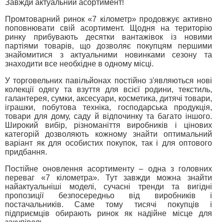
Завжди актуальний асортимент!
Промтоварний ринок «7 кілометр» продовжує активно
поповнювати свій асортимент. Щодня на територію
ринку прибувають десятки вантажівок із новими
партіями товарів, що дозволяє покупцям першими
знайомитися з актуальними новинками сезону та
знаходити все необхідне в одному місці.
У торговельних павільйонах постійно з'являються нові
колекції одягу та взуття для всієї родини, текстиль,
галантерея, сумки, аксесуари, косметика, дитячі товари,
іграшки, побутова техніка, господарська продукція,
товари для дому, саду й відпочинку та багато іншого.
Широкий вибір, різноманіття виробників і цінових
категорій дозволяють кожному знайти оптимальний
варіант як для особистих покупок, так і для оптового
придбання.
Постійне оновлення асортименту – одна з головних
переваг «7 кілометра». Тут завжди можна знайти
найактуальніші моделі, сучасні тренди та вигідні
пропозиції безпосередньо від виробників і
постачальників. Саме тому тисячі покупців і
підприємців обирають ринок як надійне місце для