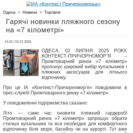
Одеса
>
Новини
>
Торгівля
Гарячі новинки пляжного сезону
на «7 кілометрі»
14:26 / 02.07.2026
ОДЕСА, 02 ЛИПНЯ 2025 РОКУ,
КОНТЕКСТ-ПРИЧОРНОМОР’Я –
Промтоварний ринок «7 кілометр»
пропонує широкий вибір купальників і
пляжних аксесуарів для літнього
відпочинку.
Про це ІА «Контекст-Причорномор'я» повідомили в
прес-службі Промтоварного ринку «7 кілометр».
У повідомленні підприємства сказано:
Літо — саме час оновити пляжний гардероб!
Промтоварний ринок «7 кілометр» запрошує обрати
стильні купальники та все необхідне для комфортного
відпочинку біля моря, басейну чи на курорті. Тут вже