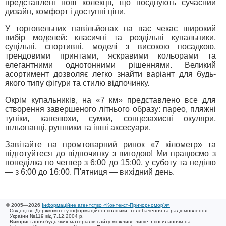
представлені нові колекції, що поєднують сучасний
дизайн, комфорт і доступні ціни.
У торговельних павільйонах на вас чекає широкий
вибір моделей: класичні та роздільні купальники,
суцільні, спортивні, моделі з високою посадкою,
трендовими принтами, яскравими кольорами та
елегантними однотонними рішеннями. Великий
асортимент дозволяє легко знайти варіант для будь-
якого типу фігури та стилю відпочинку.
Окрім купальників, на «7 км» представлено все для
створення завершеного літнього образу: парео, пляжні
туніки, капелюхи, сумки, сонцезахисні окуляри,
шльопанці, рушники та інші аксесуари.
Завітайте на промтоварний ринок «7 кілометр» та
підготуйтеся до відпочинку з вигодою! Ми працюємо з
понеділка по четвер з 6:00 до 15:00, у суботу та неділю
— з 6:00 до 16:00. П'ятниця — вихідний день.
© 2005—2026
Інформаційне агентство «Контекст-Причорномор'я»
Свідоцтво Держкомітету інформаційної політики, телебачення та радіомовлення
України №119 від 7.12.2004 р.
Використання будь-яких матеріалів сайту можливе лише з посиланням на